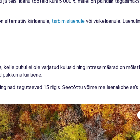
 ja teisi laenu tooteid kuni 5 000 €, millel on paindlik tagasimaks
alternatiiv kiirlaenule,
tarbimislaenule
või väikelaenule. Laenuli
, kelle puhul ei ole varjatud kulusid ning intressimäärad on mõis
d pakkuma kiirlaene.
i ning nad tegutsevad 15 riigis. Seetõttu võime me laenakohe.ee’s F