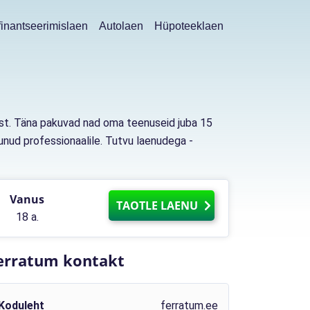
inantseerimislaen
Autolaen
Hüpoteeklaen
est. Täna pakuvad nad oma teenuseid juba 15
dunud professionaalile. Tutvu laenudega -
Vanus
TAOTLE LAENU
18 a.
erratum kontakt
Koduleht
ferratum.ee