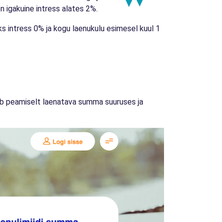
n igakuine intress alates 2%.
 intress 0% ja kogu laenukulu esimesel kuul 1
neb peamiselt laenatava summa suuruses ja