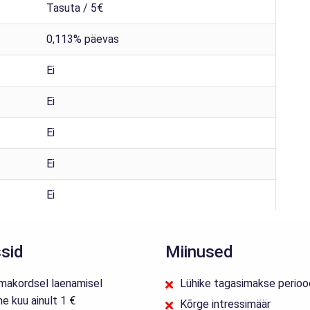
Tasuta / 5€
0,113% päevas
Ei
Ei
Ei
Ei
Ei
sid
Miinused
makordsel laenamisel
Lühike tagasimakse perioo
e kuu ainult 1 €
Kõrge intressimäär