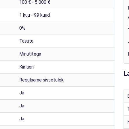
100 € - 5 000 €
1 kuu - 99 kuud
0%
Tasuta
Minutitega
Kiirlaen
L
Regulaarne sissetulek
Ja
Ja
Ja