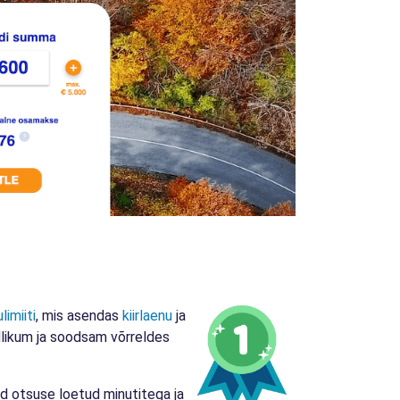
limiiti
, mis asendas
kiirlaenu
ja
indlikum ja soodsam võrreldes
ad otsuse loetud minutitega ja