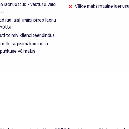
ire laenuotsus - vastuse vaid
Väike maksimaalne laenu
ga
d igal ajal limiidi piires laenu
 võtta
sti toimiv klienditeendindus
indlik tagasimaksmine ja
puhkuse võimalus