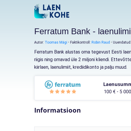
Ferratum Bank - laenulimii
Autor:
Toomas Mägi
Faktikontroll:
Robin Raud
Uuendatud
Ferratum Bank alustas oma tegevust Eesti laenu
riigis ning omavad üle 2 miljoni kliendi. Ettev
kiirlaen, laenulimiit, krediidikonto ja palju muud.
Laenusum
100 € - 5 000
Informatsioon