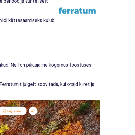
e periood ja suhteliselt
miidi kättesaamiseks kulub
tlikud. Neil on pikaajaline kogemus tööstuses
erratumit julgelt soovitada, kui otsid kiiret ja