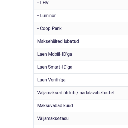
- LHV
- Luminor
- Coop Pank
Maksehäired lubatud
Laen Mobiil-ID'ga
Laen Smart-ID'ga
Laen Veriffi'ga
Väljamaksed õhtuti / nädalavahetustel
Maksuvabad kuud
Väljamaksetasu