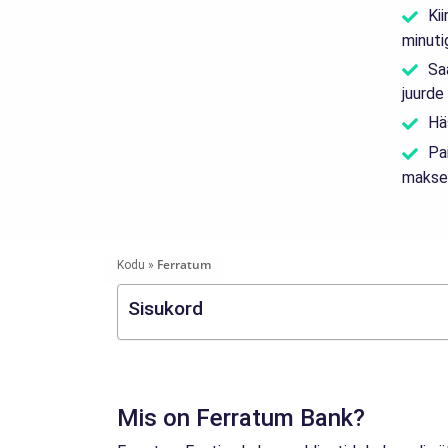
Ki
minuti
Saa
juurde
Hä
Pa
makse
Ferratum
Kodu
»
Sisukord
Mis on Ferratum Bank?