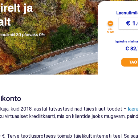
dikonto
kuja, kuid 2018. aastal tutvustasid nad täiesti uut toodet –
laenu
klikku virtuaalset krediitkaarti, mis on klientide jaoks mugavam, pa
 €. Terve taotlusprotsess toimub täielikult interneti teel. Sa sa