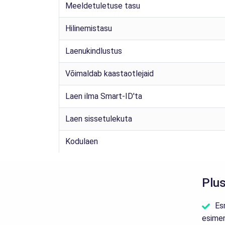
Meeldetuletuse tasu
Hilinemistasu
Laenukindlustus
Võimaldab kaastaotlejaid
Laen ilma Smart-ID'ta
Laen sissetulekuta
Kodulaen
Plus
Es
esimen