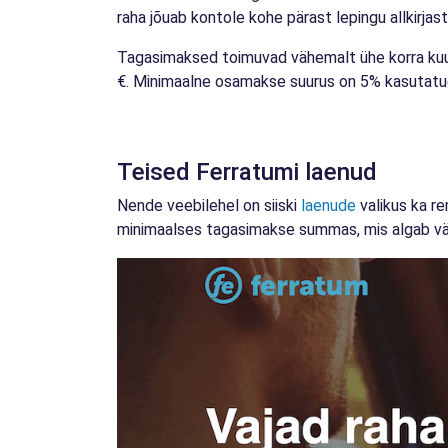
raha jõuab kontole kohe pärast lepingu allkirjas
Tagasimaksed toimuvad vähemalt ühe korra kuus
€. Minimaalne osamakse suurus on 5% kasutatud 
Teised Ferratumi laenud
Nende veebilehel on siiski
laenude
valikus ka r
minimaalses tagasimakse summas, mis algab vä