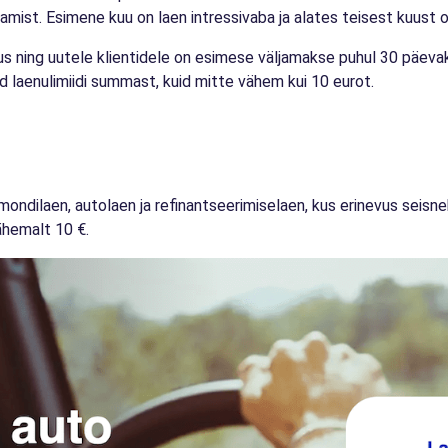
tamist. Esimene kuu on laen intressivaba ja alates teisest kuust o
 ning uutele klientidele on esimese väljamakse puhul 30 päevaks
laenulimiidi summast, kuid mitte vähem kui 10 eurot.
emondilaen, autolaen ja refinantseerimiselaen, kus erinevus seis
hemalt 10 €.