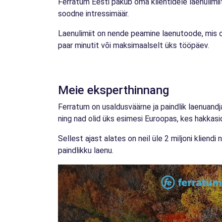
Ferratum Eesti pakub oma klientidele laenulimiiti
soodne intressimäär.
Laenulimiit on nende peamine laenutoode, mis on 
paar minutit või maksimaalselt üks tööpäev.
Meie eksperthinnang
Ferratum on usaldusväärne ja paindlik laenuandja
ning nad olid üks esimesi Euroopas, kes hakkasi
Sellest ajast alates on neil üle 2 miljoni kliend
paindlikku laenu.