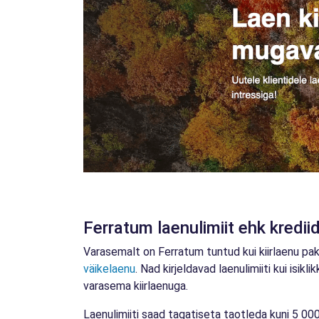
Ferratum laenulimiit ehk kredii
Varasemalt on Ferratum tuntud kui kiirlaenu pak
väikelaenu
. Nad kirjeldavad laenulimiiti kui isi
varasema kiirlaenuga.
Laenulimiiti saad tagatiseta taotleda kuni 5 000