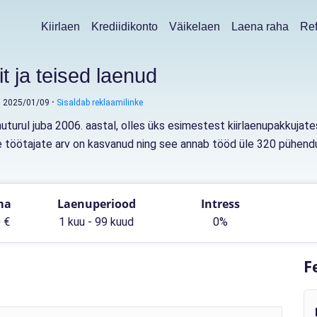
Kiirlaen
Krediidikonto
Väikelaen
Laena raha
Ref
t ja teised laenud
: 2025/01/09
Sisaldab reklaamilinke
turul juba 2006. aastal, olles üks esimestest kiirlaenupakkujat
õtte töötajate arv on kasvanud ning see annab tööd üle 320 pühen
ma
Laenuperiood
Intress
 €
1 kuu - 99 kuud
0%
F