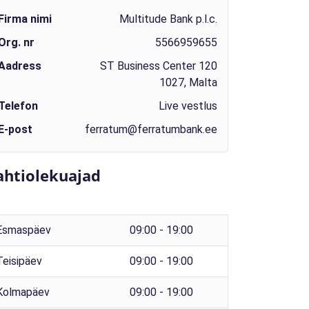
Firma nimi
Multitude Bank p.l.c.
Org. nr
5566959655
Aadress
ST Business Center 120
1027, Malta
Telefon
Live vestlus
E-post
ferratum@ferratumbank.ee
ahtiolekuajad
Esmaspäev
09:00 - 19:00
Teisipäev
09:00 - 19:00
Kolmapäev
09:00 - 19:00