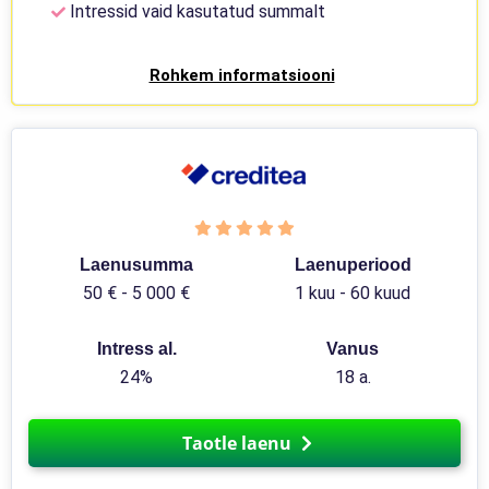
Intressid vaid kasutatud summalt
Rohkem informatsiooni
Laenusumma
Laenuperiood
50 € - 5 000 €
1 kuu - 60 kuud
Intress al.
Vanus
24%
18 a.
Taotle laenu