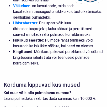
alati sobivas summas.
Väikelaen
: on laenutoode, mida saab
kasutada mitmesuguste isiklike kulutuste katmiseks,
sealhulgas pulmadeks.
Ühisrahastus
: Pruutpaar võib luua
ühisrahastusprojekti, kuhu sõbrad ja pereliikmed
saavad annetada raha pulmade korraldamiseks.
Isiklikud säästud
: Pulmade rahastamiseks võid
kasutada ka isiklikke sääste, kui need on olemas.
Kingitused
: Mõnikord pakuvad pereliikmed või sõbrad
kingitusena rahalist abi või teenuseid pulmade
korraldamiseks.
Korduma kippuvad küsimused
Kui suur võib olla pulmalaenu summa?
Laenu pulmadeks saab taotleda summas kuni 10 000 €.