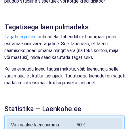
puudub stabiilne sissetulek või kõrge krediidiskoor.
Tagatisega laen pulmadeks
Tagatisega laen
pulmadeks tähendab, et noorpaar peab
esitama kinnisvara tagatise. See tähendab, et laenu
saamiseks pead omama mingit vara (näiteks korteri, maja
või maatüki), mida saad kasutada tagatiseks.
Kui sa ei suuda laenu tagasi maksta, võib laenuandja selle
vara müüa, et katta laenujääk. Tagatisega laenudel on sageli
madalam intressimäär kui tagatiseta laenudel.
Statistika – Laenkohe.ee
Minimaalne laenusumma
50 €