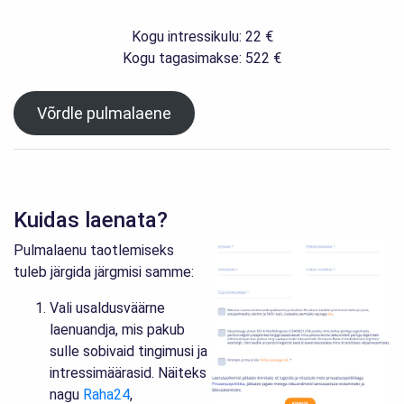
Kogu intressikulu: 22 €
Kogu tagasimakse: 522 €
Võrdle pulmalaene
Kuidas laenata?
Pulmalaenu taotlemiseks
tuleb järgida järgmisi samme:
Vali usaldusväärne
laenuandja, mis pakub
sulle sobivaid tingimusi ja
intressimäärasid. Näiteks
nagu
Raha24
,