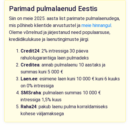
Parimad pulmalaenud Eestis
Siin on meie 2025. aasta list parimate pulmalaenudega,
mis põhineb klientide arvustustel ja
meie hinnangul
.
Oleme võrrelnud ja järjestanud need populaarsuse,
krediidikulukuse ja laenutingimuste järgi.
Credit24
: 2% intressiga 30 päeva
rahulolugarantiiga laen pulmadeks
Creditea
: annab pulmalaenu 10 aastaks ja
summas kuni 5 000 €
Laen.ee
: esimene laen kuni 10 000 € kuni 6 kuuks
on 0% intressiga
SMSraha
: pulmalaen summas 10 000 €
intressiga 1,5% kuus
Raha24
: pakub laenu pulma korraldamiseks
kohese väljamaksega