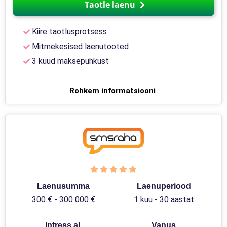
Taotle laenu
Kiire taotlusprotsess
Mitmekesised laenutooted
3 kuud maksepuhkust
Rohkem informatsiooni
Laenusumma
Laenuperiood
300 € - 300 000 €
1 kuu - 30 aastat
Intress al.
Vanus