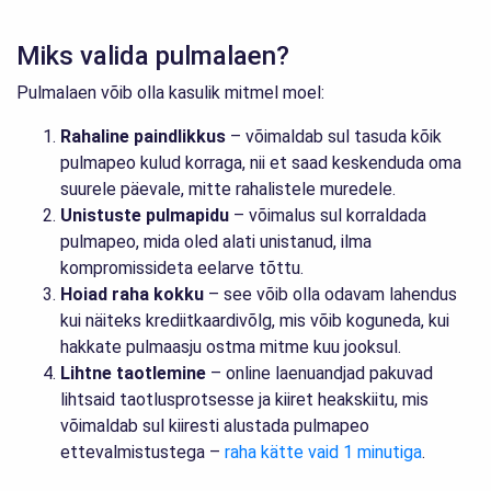
Miks valida pulmalaen?
Pulmalaen võib olla kasulik mitmel moel:
Rahaline paindlikkus
– võimaldab sul tasuda kõik
pulmapeo kulud korraga, nii et saad keskenduda oma
suurele päevale, mitte rahalistele muredele.
Unistuste pulmapidu
– võimalus sul korraldada
pulmapeo, mida oled alati unistanud, ilma
kompromissideta eelarve tõttu.
Hoiad raha kokku
– see võib olla odavam lahendus
kui näiteks krediitkaardivõlg, mis võib koguneda, kui
hakkate pulmaasju ostma mitme kuu jooksul.
Lihtne taotlemine
– online laenuandjad pakuvad
lihtsaid taotlusprotsesse ja kiiret heakskiitu, mis
võimaldab sul kiiresti alustada pulmapeo
ettevalmistustega –
raha kätte vaid 1 minutiga
.