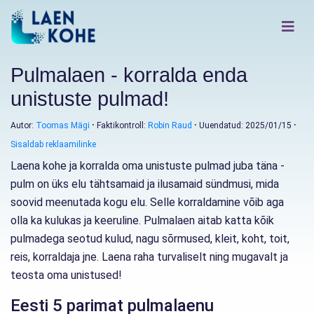
Pulmalaen - korralda enda
unistuste pulmad!
Autor:
Toomas Mägi
Faktikontroll:
Robin Raud
Uuendatud: 2025/01/15
Sisaldab reklaamilinke
Laena kohe ja korralda oma unistuste pulmad juba täna -
pulm on üks elu tähtsamaid ja ilusamaid sündmusi, mida
soovid meenutada kogu elu. Selle korraldamine võib aga
olla ka kulukas ja keeruline. Pulmalaen aitab katta kõik
pulmadega seotud kulud, nagu sõrmused, kleit, koht, toit,
reis, korraldaja jne. Laena raha turvaliselt ning mugavalt ja
teosta oma unistused!
Eesti 5 parimat pulmalaenu