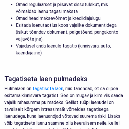
Omad regulaarset ja piisavat sissetulekut, mis
võimaldab laenu tagasi maksta.
Omad head maksevõimet ja krediidiajalugu.
Esitada laenutaotlus koos vajalike dokumentidega
(isikut tõendav dokument, palgatõend, pangakonto
väljavõte jne).
Vajadusel anda laenule tagatis (kinnisvara, auto,
käendaja jne).
Tagatiseta laen pulmadeks
Pulmalaen on
tagatiseta laen
, mis tähendab, et sa ei pea
esitama kinnisvara tagatist. See on mugav ja kiire viis saada
vajalik rahasumma pulmadeks. Sellist tüüpi laenudel on
tavaliselt kõrgem intressimäär võrreldes tagatisega
laenudega, kuna laenuandjad võtavad suurema riski. Lisaks
võib tagatiseta laenu saamine olla keerulisem neile, kellel