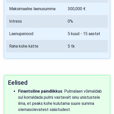
Maksimaalne laenusumma
300,000 €
Intress
0%
Laenuperiood
5 kuud - 15 aastat
Raha kohe kätte
5 tk
Eelised
Finantsiline paindlikkus
: Pulmalaen võimaldab
sul korraldada pulmi vastavalt sinu unistustele
ilma, et peaks kohe kulutama suure summa
olemasolevatest säästudest.