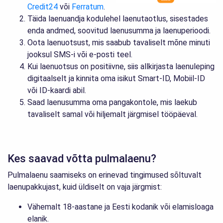
Credit24
või
Ferratum
.
Täida laenuandja kodulehel laenutaotlus, sisestades
enda andmed, soovitud laenusumma ja laenuperioodi.
Oota laenuotsust, mis saabub tavaliselt mõne minuti
jooksul SMS-i või e-posti teel.
Kui laenuotsus on positiivne, siis allkirjasta laenuleping
digitaalselt ja kinnita oma isikut Smart-ID, Mobiil-ID
või ID-kaardi abil.
Saad laenusumma oma pangakontole, mis laekub
tavaliselt samal või hiljemalt järgmisel tööpäeval.
Kes saavad võtta pulmalaenu?
Pulmalaenu saamiseks on erinevad tingimused sõltuvalt
laenupakkujast, kuid üldiselt on vaja järgmist:
Vähemalt 18-aastane ja Eesti kodanik või elamisloaga
elanik.