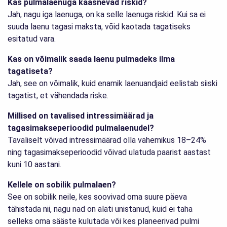
Kas pulmalaenuga kaasnevad riskid?
Jah, nagu iga laenuga, on ka selle laenuga riskid. Kui sa ei
suuda laenu tagasi maksta, võid kaotada tagatiseks
esitatud vara.
Kas on võimalik saada laenu pulmadeks ilma
tagatiseta?
Jah, see on võimalik, kuid enamik laenuandjaid eelistab siiski
tagatist, et vähendada riske.
Millised on tavalised intressimäärad ja
tagasimakseperioodid pulmalaenudel?
Tavaliselt võivad intressimäärad olla vahemikus 18–24%
ning tagasimakseperioodid võivad ulatuda paarist aastast
kuni 10 aastani.
Kellele on sobilik pulmalaen?
See on sobilik neile, kes soovivad oma suure päeva
tähistada nii, nagu nad on alati unistanud, kuid ei taha
selleks oma sääste kulutada või kes planeerivad pulmi