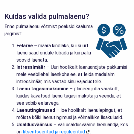
Kuidas valida pulmalaenu?
Enne pulmalaenu võtmist peaksid kaaluma
järgmist:
Eelarve
– määra kindlaks, kui suurt
laenu saad endale lubada ja kui palju
soovid laenata.
Intressimäär
– Uuri hoolikalt laenuandjate pakkumisi
meie veebilehel laenkohe.ee, et leida madalaim
intressimäär, mis vastab sinu vajadustele.
Laenu tagasimaksmine
– planeeri juba varakult,
kuidas kavatsed laenu tagasi maksta ja veendu, et
see sobib eelarvega.
Laenutingimused
– loe hoolikalt laenulepingut, et
mõista kõiki laenutingimusi ja võimalikke lisakulusid.
Usaldusväärsus
– vali usaldusväärne laenuandja, kes
on
litsentseeritud ja reguleeritud
.