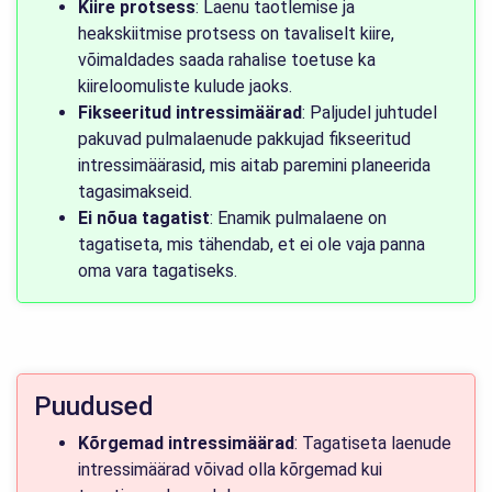
Kiire protsess
: Laenu taotlemise ja
heakskiitmise protsess on tavaliselt kiire,
võimaldades saada rahalise toetuse ka
kiireloomuliste kulude jaoks.
Fikseeritud intressimäärad
: Paljudel juhtudel
pakuvad pulmalaenude pakkujad fikseeritud
intressimäärasid, mis aitab paremini planeerida
tagasimakseid.
Ei nõua tagatist
: Enamik pulmalaene on
tagatiseta, mis tähendab, et ei ole vaja panna
oma vara tagatiseks.
Puudused
Kõrgemad intressimäärad
: Tagatiseta laenude
intressimäärad võivad olla kõrgemad kui