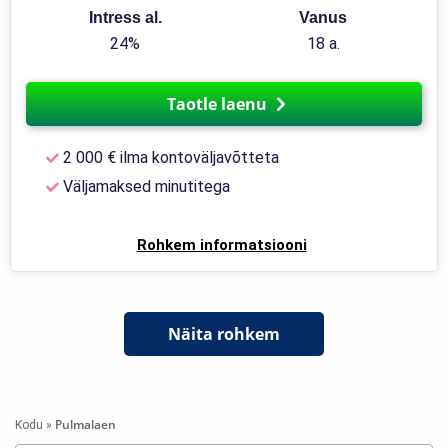
Intress al.
Vanus
24%
18 a.
Taotle laenu
2 000 € ilma kontoväljavõtteta
Väljamaksed minutitega
Rohkem informatsiooni
Näita rohkem
Pulmalaen
Kodu
»