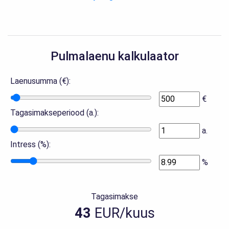
Pulmalaenu kalkulaator
Laenusumma (€):
€
Tagasimakseperiood (a.):
a.
Intress (%):
%
Tagasimakse
43
EUR/kuus