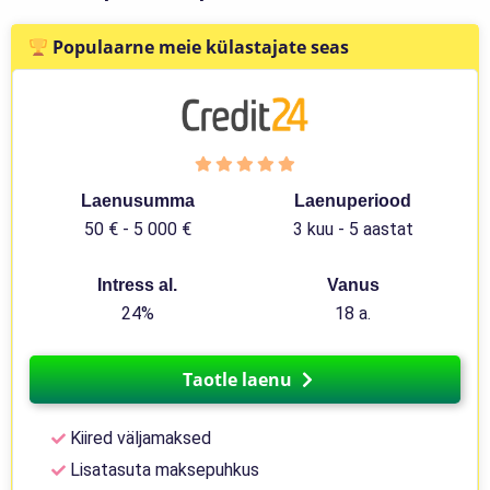
Populaarne meie külastajate seas
Laenusumma
Laenuperiood
50 € - 5 000 €
3 kuu - 5 aastat
Intress al.
Vanus
24%
18 a.
Taotle laenu
Kiired väljamaksed
Lisatasuta maksepuhkus