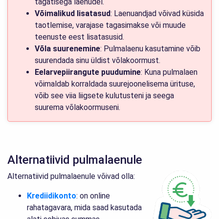
tagatisega laenudel.
Võimalikud lisatasud
: Laenuandjad võivad küsida
taotlemise, varajase tagasimakse või muude
teenuste eest lisatasusid.
Võla suurenemine
: Pulmalaenu kasutamine võib
suurendada sinu üldist võlakoormust.
Eelarvepiirangute puudumine
: Kuna pulmalaen
võimaldab korraldada suurejoonelisema ürituse,
võib see viia liigsete kulutusteni ja seega
suurema võlakoormuseni.
Alternatiivid pulmalaenule
Alternatiivid pulmalaenule võivad olla:
Krediidikonto
: on online
rahatagavara, mida saad kasutada