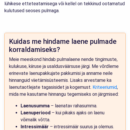
lühikese etteteatamisega või kellel on tekkinud ootamatud
kulutused seoses pulmaga.
Kuidas me hindame laene pulmade
korraldamiseks?
Meie meeskond hindab pulmalaene nende tingimuste,
kulukuse, kiiruse ja usaldusväärsuse järgi. Me võrdleme
erinevate laenupakkujate pakkumisi ja anname neile
hinnanguid viietärnisüsteemis. Lisaks arvestame ka
laenutaotlejate tagasisidet ja kogemust.
Kriteeriumid
,
mida me kasutame hinnangu tegemiseks on järgmised:
Laenusumma
– laenatav rahasumma.
Laenuperiood
– kui pikaks ajaks on laenu
võimalik võtta.
Intressimäär
– intressimäär suurus ja olemus.