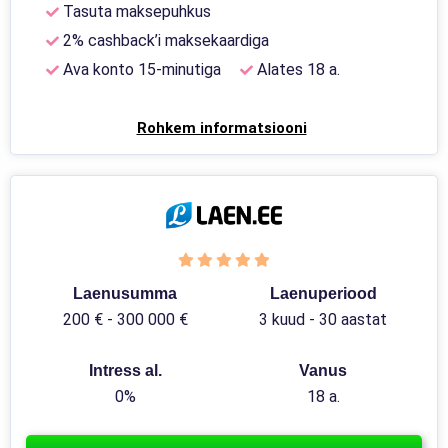
Tasuta maksepuhkus
2% cashback’i maksekaardiga
Ava konto 15-minutiga
Alates 18 a.
Rohkem informatsiooni
Laenusumma
Laenuperiood
200 € - 300 000 €
3 kuud - 30 aastat
Intress al.
Vanus
0%
18 a.