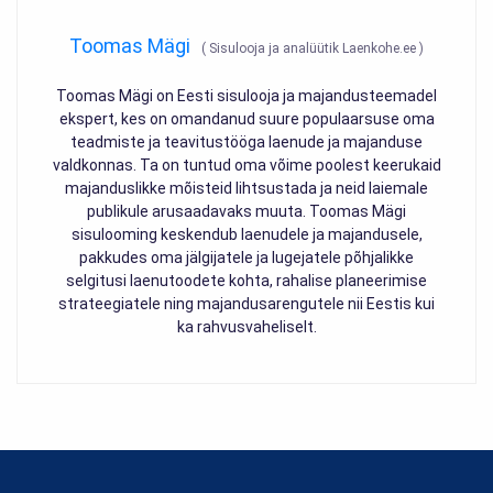
Toomas Mägi
(
Sisulooja ja analüütik Laenkohe.ee
)
Toomas Mägi on Eesti sisulooja ja majandusteemadel
ekspert, kes on omandanud suure populaarsuse oma
teadmiste ja teavitustööga laenude ja majanduse
valdkonnas. Ta on tuntud oma võime poolest keerukaid
majanduslikke mõisteid lihtsustada ja neid laiemale
publikule arusaadavaks muuta. Toomas Mägi
sisulooming keskendub laenudele ja majandusele,
pakkudes oma jälgijatele ja lugejatele põhjalikke
selgitusi laenutoodete kohta, rahalise planeerimise
strateegiatele ning majandusarengutele nii Eestis kui
ka rahvusvaheliselt.