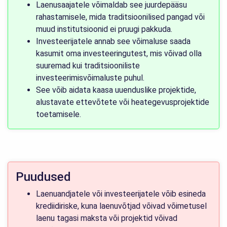
Laenusaajatele võimaldab see juurdepääsu
rahastamisele, mida traditsioonilised pangad või
muud institutsioonid ei pruugi pakkuda.
Investeerijatele annab see võimaluse saada
kasumit oma investeeringutest, mis võivad olla
suuremad kui traditsiooniliste
investeerimisvõimaluste puhul.
See võib aidata kaasa uuenduslike projektide,
alustavate ettevõtete või heategevusprojektide
toetamisele.
Puudused
Laenuandjatele või investeerijatele võib esineda
krediidiriske, kuna laenuvõtjad võivad võimetusel
laenu tagasi maksta või projektid võivad