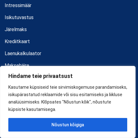
Intressimäär
Isikutuvastus
Järelmaks
Krediitkaart
Laenukalkulaator
Maksehäire
Hindame teie privaatsust
Maksepuhkus
Kasutame küpsiseid teie sirvimiskogemuse parandamiseks,
Maksimaalne laenusumma
isikupärastatud reklaamide või sisu esitamiseks ja liikluse
Pangalaen
analüüsimiseks. Klõpsates "Nõustun kõik", nõustute
küpsiste kasutamisega.
Laenulimiit
Nõustun kõigiga
Võlamenetlus
Krediidivõimekus