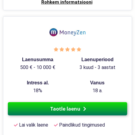
Rohkem informatsiooni
Laenusumma
Laenuperiood
500 € - 10 000 €
3 kuud - 3 aastat
Intress al.
Vanus
18%
18 a.
Taotle laenu
Lai valik laene
Paindlikud tingimused