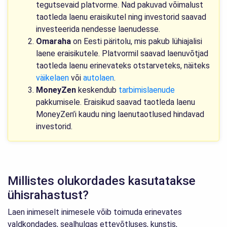
tegutsevaid platvorme. Nad pakuvad võimalust
taotleda laenu eraisikutel ning investorid saavad
investeerida nendesse laenudesse.
Omaraha
on Eesti päritolu, mis pakub lühiajalisi
laene eraisikutele. Platvormil saavad laenuvõtjad
taotleda laenu erinevateks otstarveteks, näiteks
väikelaen
või
autolaen
.
MoneyZen
keskendub
tarbimislaenude
pakkumisele. Eraisikud saavad taotleda laenu
MoneyZen’i kaudu ning laenutaotlused hindavad
investorid.
Millistes olukordades kasutatakse
ühisrahastust?
Laen inimeselt inimesele võib toimuda erinevates
valdkondades, sealhulgas ettevõtluses, kunstis,