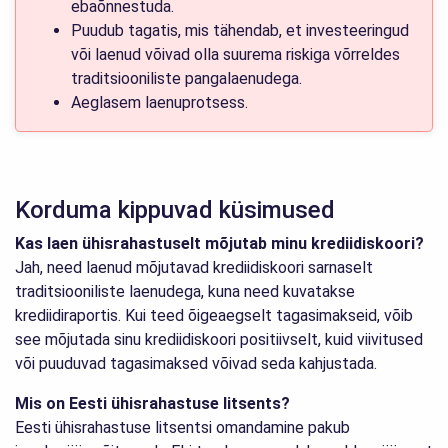
ebaõnnestuda.
Puudub tagatis, mis tähendab, et investeeringud
või laenud võivad olla suurema riskiga võrreldes
traditsiooniliste pangalaenudega.
Aeglasem laenuprotsess.
Korduma kippuvad küsimused
Kas laen ühisrahastuselt mõjutab minu krediidiskoori?
Jah, need laenud mõjutavad krediidiskoori sarnaselt
traditsiooniliste laenudega, kuna need kuvatakse
krediidiraportis. Kui teed õigeaegselt tagasimakseid, võib
see mõjutada sinu krediidiskoori positiivselt, kuid viivitused
või puuduvad tagasimaksed võivad seda kahjustada.
Mis on Eesti ühisrahastuse litsents?
Eesti ühisrahastuse litsentsi omandamine pakub