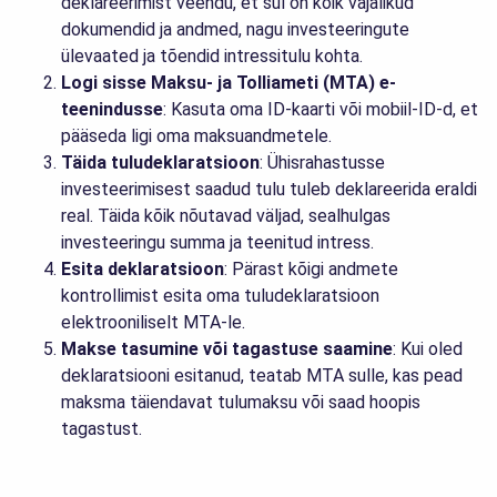
deklareerimist veendu, et sul on kõik vajalikud
dokumendid ja andmed, nagu investeeringute
ülevaated ja tõendid intressitulu kohta.
Logi sisse Maksu- ja Tolliameti (MTA) e-
teenindusse
: Kasuta oma ID-kaarti või mobiil-ID-d, et
pääseda ligi oma maksuandmetele.
Täida tuludeklaratsioon
: Ühisrahastusse
investeerimisest saadud tulu tuleb deklareerida eraldi
real. Täida kõik nõutavad väljad, sealhulgas
investeeringu summa ja teenitud intress.
Esita deklaratsioon
: Pärast kõigi andmete
kontrollimist esita oma tuludeklaratsioon
elektrooniliselt MTA-le.
Makse tasumine või tagastuse saamine
: Kui oled
deklaratsiooni esitanud, teatab MTA sulle, kas pead
maksma täiendavat tulumaksu või saad hoopis
tagastust.