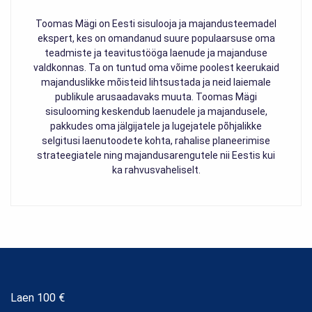
Toomas Mägi on Eesti sisulooja ja majandusteemadel
ekspert, kes on omandanud suure populaarsuse oma
teadmiste ja teavitustööga laenude ja majanduse
valdkonnas. Ta on tuntud oma võime poolest keerukaid
majanduslikke mõisteid lihtsustada ja neid laiemale
publikule arusaadavaks muuta. Toomas Mägi
sisulooming keskendub laenudele ja majandusele,
pakkudes oma jälgijatele ja lugejatele põhjalikke
selgitusi laenutoodete kohta, rahalise planeerimise
strateegiatele ning majandusarengutele nii Eestis kui
ka rahvusvaheliselt.
Laen 100 €