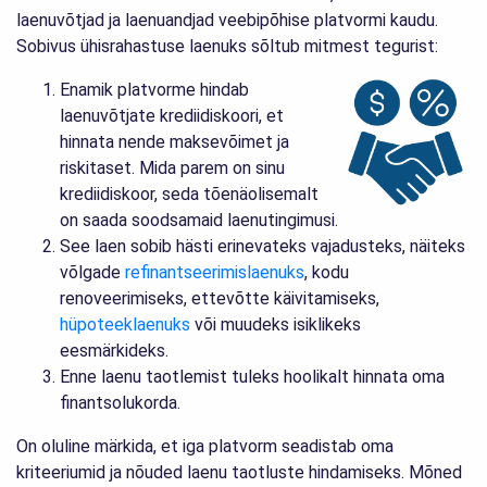
laenuvõtjad ja laenuandjad veebipõhise platvormi kaudu.
Sobivus ühisrahastuse laenuks sõltub mitmest tegurist:
Enamik platvorme hindab
laenuvõtjate krediidiskoori, et
hinnata nende maksevõimet ja
riskitaset. Mida parem on sinu
krediidiskoor, seda tõenäolisemalt
on saada soodsamaid laenutingimusi.
See laen sobib hästi erinevateks vajadusteks, näiteks
võlgade
refinantseerimislaenuks
, kodu
renoveerimiseks, ettevõtte käivitamiseks,
hüpoteeklaenuks
või muudeks isiklikeks
eesmärkideks.
Enne laenu taotlemist tuleks hoolikalt hinnata oma
finantsolukorda.
On oluline märkida, et iga platvorm seadistab oma
kriteeriumid ja nõuded laenu taotluste hindamiseks. Mõned