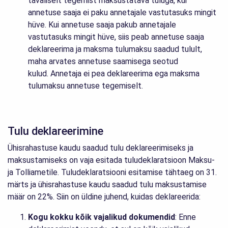
tavaliselt tegemist maksustatava tuluga, kui
annetuse saaja ei paku annetajale vastutasuks mingit
hüve. Kui annetuse saaja pakub annetajale
vastutasuks mingit hüve, siis peab annetuse saaja
deklareerima ja maksma tulumaksu saadud tulult,
maha arvates annetuse saamisega seotud
kulud. Annetaja ei pea deklareerima ega maksma
tulumaksu annetuse tegemiselt.
Tulu deklareerimine
Ühisrahastuse kaudu saadud tulu deklareerimiseks ja
maksustamiseks on vaja esitada tuludeklaratsioon Maksu-
ja Tolliametile. Tuludeklaratsiooni esitamise tähtaeg on 31.
märts ja ühisrahastuse kaudu saadud tulu maksustamise
määr on 22%. Siin on üldine juhend, kuidas deklareerida:
Kogu kokku kõik vajalikud dokumendid
: Enne