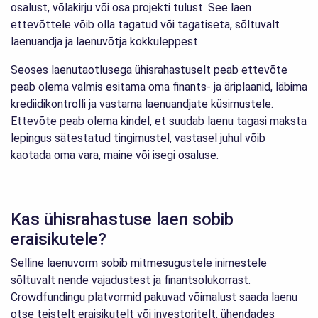
osalust, võlakirju või osa projekti tulust. See laen
ettevõttele võib olla tagatud või tagatiseta, sõltuvalt
laenuandja ja laenuvõtja kokkuleppest.
Seoses laenutaotlusega ühisrahastuselt peab ettevõte
peab olema valmis esitama oma finants- ja äriplaanid, läbima
krediidikontrolli ja vastama laenuandjate küsimustele.
Ettevõte peab olema kindel, et suudab laenu tagasi maksta
lepingus sätestatud tingimustel, vastasel juhul võib
kaotada oma vara, maine või isegi osaluse.
Kas ühisrahastuse laen sobib
eraisikutele?
Selline laenuvorm sobib mitmesugustele inimestele
sõltuvalt nende vajadustest ja finantsolukorrast.
Crowdfundingu platvormid pakuvad võimalust saada laenu
otse teistelt eraisikutelt või investoritelt, ühendades