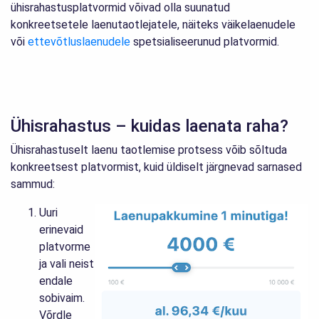
ühisrahastusplatvormid võivad olla suunatud
konkreetsetele laenutaotlejatele, näiteks väikelaenudele
või
ettevõtluslaenudele
spetsialiseerunud platvormid.
Ühisrahastus – kuidas laenata raha?
Ühisrahastuselt laenu taotlemise protsess võib sõltuda
konkreetsest platvormist, kuid üldiselt järgnevad sarnased
sammud:
Uuri
erinevaid
platvorme
ja vali neist
endale
sobivaim.
Võrdle