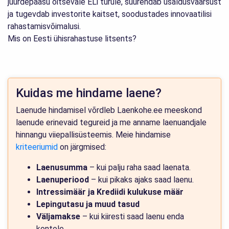
juurdepääsu õitsevale ELi turule, suurendab usaldusväärsust
ja tugevdab investorite kaitset, soodustades innovaatilisi
rahastamisvõimalusi.
Mis on Eesti ühisrahastuse litsents?
Kuidas me hindame laene?
Laenude hindamisel võrdleb Laenkohe.ee meeskond
laenude erinevaid tegureid ja me anname laenuandjale
hinnangu viiepallisüsteemis. Meie hindamise
kriteeriumid
on järgmised:
Laenusumma
– kui palju raha saad laenata.
Laenuperiood
– kui pikaks ajaks saad laenu.
Intressimäär ja
Krediidi kulukuse määr
Lepingutasu ja muud tasud
Väljamakse
– kui kiiresti saad laenu enda
kontole.