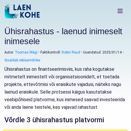
Ühisrahastus - laenud inimeselt
inimesele
Autor:
Toomas Mägi
Faktikontroll:
Robin Raud
Uuendatud: 2025/01/14
Sisaldab reklaamilinke
Ühisrahastus on finantseerimisviis, kus raha kogutakse
mitmetelt inimestelt või organisatsioonidelt, et toetada
projekte, ettevõtmisi või eraisikute vajadusi, näiteks nagu
laenud eraisikule. Selle protsessi käigus kasutatakse
veebipõhiseid platvorme, kus inimesed saavad investeerida
või anda laene teistele, kes vajavad rahastust.
Võrdle 3 ühisrahastus platvormi