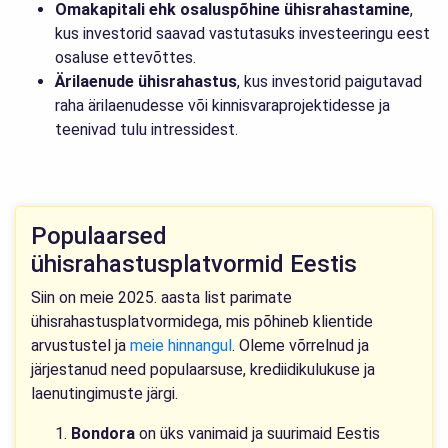
Omakapitali ehk osaluspõhine ühisrahastamine
,
kus investorid saavad vastutasuks investeeringu eest
osaluse ettevõttes.
Ärilaenude ühisrahastus
, kus investorid paigutavad
raha ärilaenudesse või kinnisvaraprojektidesse ja
teenivad tulu intressidest.
Populaarsed
ühisrahastusplatvormid Eestis
Siin on meie 2025. aasta list parimate
ühisrahastusplatvormidega, mis põhineb klientide
arvustustel ja
meie hinnangul
. Oleme võrrelnud ja
järjestanud need populaarsuse, krediidikulukuse ja
laenutingimuste järgi.
Bondora
on üks vanimaid ja suurimaid Eestis