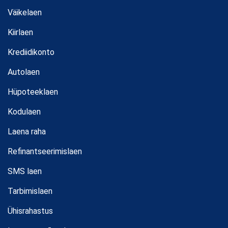
Väikelaen
Kiirlaen
Krediidikonto
Autolaen
Hüpoteeklaen
Kodulaen
Laena raha
Refinantseerimislaen
SMS laen
Tarbimislaen
Ühisrahastus