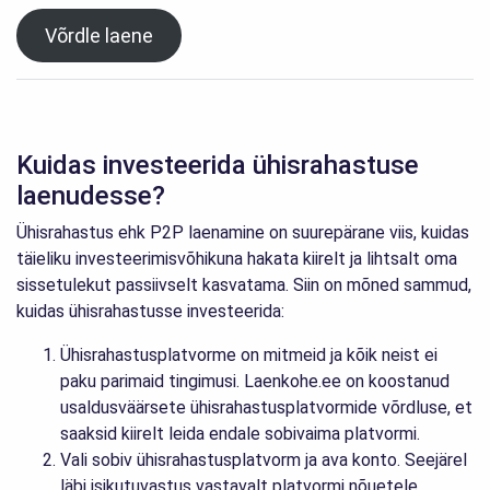
Võrdle laene
Kuidas investeerida ühisrahastuse
laenudesse?
Ühisrahastus ehk P2P laenamine on suurepärane viis, kuidas
täieliku investeerimisvõhikuna hakata kiirelt ja lihtsalt oma
sissetulekut passiivselt kasvatama. Siin on mõned sammud,
kuidas ühisrahastusse investeerida:
Ühisrahastusplatvorme on mitmeid ja kõik neist ei
paku parimaid tingimusi. Laenkohe.ee on koostanud
usaldusväärsete ühisrahastusplatvormide võrdluse, et
saaksid kiirelt leida endale sobivaima platvormi.
Vali sobiv ühisrahastusplatvorm ja ava konto. Seejärel
läbi isikutuvastus vastavalt platvormi nõuetele.