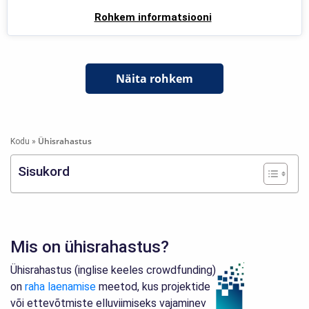
Rohkem informatsiooni
Näita rohkem
Ühisrahastus
Kodu
»
Sisukord
Mis on ühisrahastus?
Ühisrahastus (inglise keeles crowdfunding)
on
raha laenamise
meetod, kus projektide
või ettevõtmiste elluviimiseks vajaminev