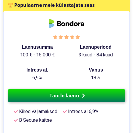
Populaarne meie külastajate seas
Laenusumma
Laenuperiood
100 € - 15 000 €
3 kuud - 84 kuud
Intress al.
Vanus
6,9%
18 a.
Taotle laenu
Kiired väljamaksed
Intress al 6,9%
B Secure kaitse