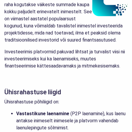
raha kogutakse väikeste summade kaupa
kokku paljudelt erinevatelt inimestelt. See
on viimastel aastatel populaarsust
kogunud, kuna võimaldab tavalistel inimestel investeerida
projektidesse, mida nad toetavad, ilma et peaksid olema
traditsioonilised investorid või suured finantsasutused.
Investeerimis platvormid pakuvad lihtsat ja turvalist viisi nii
investeerimiseks kui ka laenamiseks, muutes
finantseerimise kättesaadavamaks ja mitmekesisemaks.
Ühisrahastuse liigid
Ühisrahastuse põhiliigid on:
Vastastikune laenamine
(P2P laenamine), kus laenu
antakse inimeselt inimesele ja platvorm vahendab
laenulepingute sõlmimist.