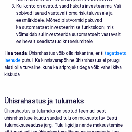
Kui konto on avatud, saad hakata investeerima. Vali
sobivad laenud vastavalt oma riskitaluvusele ja
eesmärkidele. Mõned platvormid pakuvad
ka automaatset investeerimise funktsiooni, mis
võimaldab sul investeerida automaatselt vastavalt
eelnevalt seadistatud kriteeriumitele.
Hea teada
: Ühisrahastus võib olla riskantne, eriti
tagatiseta
laenude
puhul. Ka kinnisvarapõhine ühisrahastus ei pruugi
alati olla turvaline, kuna ka äriprojektidega võib vahel kiiva
kiskuda.
Ühisrahastus ja tulumaks
Ühisrahastus ja tulumaks on seotud teemad, sest
ühisrahastuse kaudu saadud tulu on maksustatav Eesti
tulumaksuseaduse järgi. Tulu liigid ja nende maksustamine