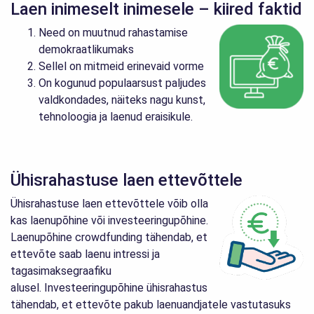
Laen inimeselt inimesele – kiired faktid
Need on muutnud rahastamise
demokraatlikumaks
Sellel on mitmeid erinevaid vorme
On kogunud populaarsust paljudes
valdkondades, näiteks nagu kunst,
tehnoloogia ja laenud eraisikule.
Ühisrahastuse laen ettevõttele
Ühisrahastuse laen ettevõttele võib olla
kas laenupõhine või investeeringupõhine.
Laenupõhine crowdfunding tähendab, et
ettevõte saab laenu intressi ja
tagasimaksegraafiku
alusel. Investeeringupõhine ühisrahastus
tähendab, et ettevõte pakub laenuandjatele vastutasuks