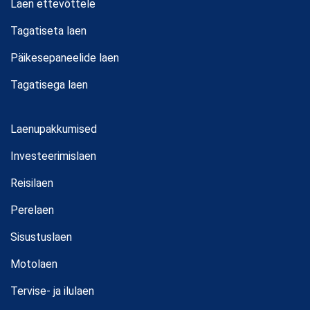
Laen ettevõttele
Tagatiseta laen
Päikesepaneelide laen
Tagatisega laen
Laenupakkumised
Investeerimislaen
Reisilaen
Perelaen
Sisustuslaen
Motolaen
Tervise- ja ilulaen