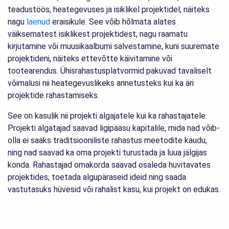
teadustöös, heategevuses ja isiklikel projektidel, näiteks
nagu
laenud
eraisikule. See võib hõlmata alates
väiksematest isiklikest projektidest, nagu raamatu
kirjutamine või muusikaalbumi salvestamine, kuni suuremate
projektideni, näiteks ettevõtte käivitamine või
tootearendus. Ühisrahastusplatvormid pakuvad tavaliselt
võimalusi nii heategevuslikeks annetusteks kui ka äri
projektide rahastamiseks.
See on kasulik nii projekti algajatele kui ka rahastajatele.
Projekti algatajad saavad ligipääsu kapitalile, mida nad võib-
olla ei saaks traditsiooniliste rahastus meetodite kaudu,
ning nad saavad ka oma projekti turustada ja luua jälgijas
konda. Rahastajad omakorda saavad osaleda huvitavates
projektides, toetada algupäraseid ideid ning saada
vastutasuks hüvesid või rahalist kasu, kui projekt on edukas.