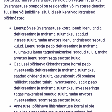
sõltuvad, millise ühisrahastuse liigiga on tegemist ja, kas
ühisrahastuse osapool on residendist või mitteresidendist
füüsiline või juriidiline isik. Üldiselt kehtivad järgmised
põhimõtted:
Laenupõhise ühisrahastuse korral peab laenu andja
deklareerima ja maksma tulumaksu saadud
intressitulult, maha arvates laenu andmisega seotud
kulud. Laenu saaja peab deklareerima ja maksma
tulumaksu laenu tagasimaksmisel saadud tulult, maha
arvates laenu saamisega seotud kulud.
Osalusel põhineva ühisrahastuse korral peab
investeerija deklareerima ja maksma tulumaksu
saadud dividenditulult, kasumiosalt või osaluse
müügist saadud tulult. Investeeringu saaja peab
deklareerima ja maksma tulumaksu investeeringu
tagasimaksmisel saadud tulult, maha arvates
investeeringu saamisega seotud kulud.
Annetusel põhineva ühisrahastuse korral ei ole