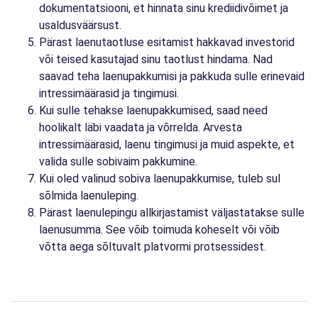
dokumentatsiooni, et hinnata sinu krediidivõimet ja
usaldusväärsust.
Pärast laenutaotluse esitamist hakkavad investorid
või teised kasutajad sinu taotlust hindama. Nad
saavad teha laenupakkumisi ja pakkuda sulle erinevaid
intressimäärasid ja tingimusi.
Kui sulle tehakse laenupakkumised, saad need
hoolikalt läbi vaadata ja võrrelda. Arvesta
intressimäärasid, laenu tingimusi ja muid aspekte, et
valida sulle sobivaim pakkumine.
Kui oled valinud sobiva laenupakkumise, tuleb sul
sõlmida laenuleping.
Pärast laenulepingu allkirjastamist väljastatakse sulle
laenusumma. See võib toimuda koheselt või võib
võtta aega sõltuvalt platvormi protsessidest.