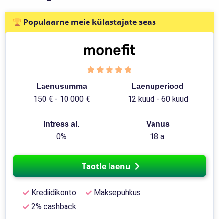
Populaarne meie külastajate seas
Laenusumma
Laenuperiood
150 € - 10 000 €
12 kuud - 60 kuud
Intress al.
Vanus
0%
18 a.
Taotle laenu
Krediidikonto
Maksepuhkus
2% cashback