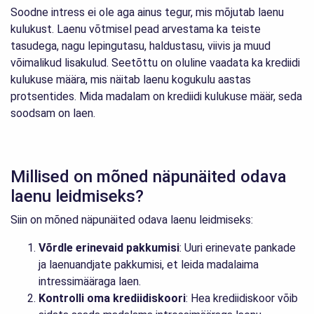
Soodne intress ei ole aga ainus tegur, mis mõjutab laenu
kulukust. Laenu võtmisel pead arvestama ka teiste
tasudega, nagu lepingutasu, haldustasu, viivis ja muud
võimalikud lisakulud. Seetõttu on oluline vaadata ka krediidi
kulukuse määra, mis näitab laenu kogukulu aastas
protsentides. Mida madalam on krediidi kulukuse määr, seda
soodsam on laen.
Millised on mõned näpunäited odava
laenu leidmiseks?
Siin on mõned näpunäited odava laenu leidmiseks:
Võrdle erinevaid pakkumisi
: Uuri erinevate pankade
ja laenuandjate pakkumisi, et leida madalaima
intressimääraga laen.
Kontrolli oma krediidiskoori
: Hea krediidiskoor võib