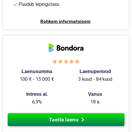
Puudub lepingutasu
Rohkem informatsiooni
Laenusumma
Laenuperiood
100 € - 15 000 €
3 kuud - 84 kuud
Intress al.
Vanus
6,9%
18 a.
Taotle laenu