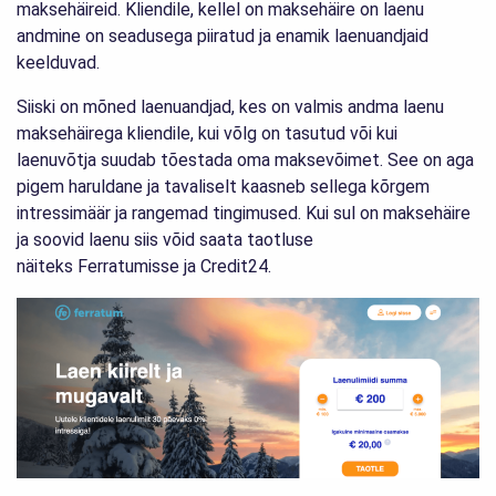
maksehäireid. Kliendile, kellel on maksehäire on laenu
andmine on seadusega piiratud ja enamik laenuandjaid
keelduvad.
Siiski on mõned laenuandjad, kes on valmis andma laenu
maksehäirega kliendile, kui võlg on tasutud või kui
laenuvõtja suudab tõestada oma maksevõimet. See on aga
pigem haruldane ja tavaliselt kaasneb sellega kõrgem
intressimäär ja rangemad tingimused. Kui sul on maksehäire
ja soovid laenu siis võid saata taotluse
näiteks Ferratumisse ja Credit24.