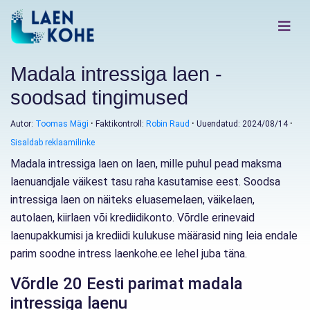
Madala intressiga laen -
soodsad tingimused
Autor:
Toomas Mägi
Faktikontroll:
Robin Raud
Uuendatud: 2024/08/14
Sisaldab reklaamilinke
Madala intressiga laen on laen, mille puhul pead maksma
laenuandjale väikest tasu raha kasutamise eest. Soodsa
intressiga laen on näiteks eluasemelaen, väikelaen,
autolaen, kiirlaen või krediidikonto. Võrdle erinevaid
laenupakkumisi ja krediidi kulukuse määrasid ning leia endale
parim soodne intress laenkohe.ee lehel juba täna.
Võrdle 20 Eesti parimat madala
intressiga laenu