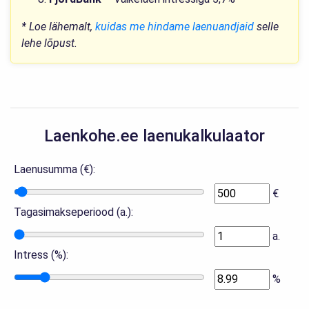
* Loe lähemalt,
kuidas me hindame laenuandjaid
selle
lehe lõpust.
Laenkohe.ee laenukalkulaator
Laenusumma (€):
€
Tagasimakseperiood (a.):
a.
Intress (%):
%