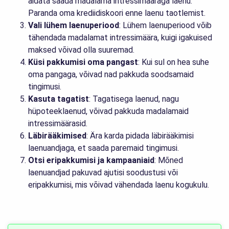
aidata saada madalama intressimääraga laenu.
Paranda oma krediidiskoori enne laenu taotlemist.
Vali lühem laenuperiood
: Lühem laenuperiood võib
tähendada madalamat intressimäära, kuigi igakuised
maksed võivad olla suuremad.
Küsi pakkumisi oma pangast
: Kui sul on hea suhe
oma pangaga, võivad nad pakkuda soodsamaid
tingimusi.
Kasuta tagatist
: Tagatisega laenud, nagu
hüpoteeklaenud, võivad pakkuda madalamaid
intressimäärasid.
Läbirääkimised
: Ära karda pidada läbirääkimisi
laenuandjaga, et saada paremaid tingimusi.
Otsi eripakkumisi ja kampaaniaid
: Mõned
laenuandjad pakuvad ajutisi soodustusi või
eripakkumisi, mis võivad vähendada laenu kogukulu.