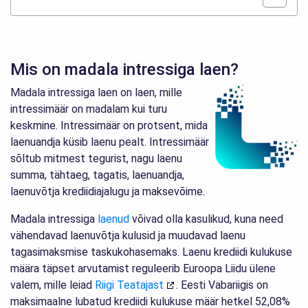
Mis on madala intressiga laen?
Madala intressiga laen on laen, mille
intressimäär on madalam kui turu
keskmine. Intressimäär on protsent, mida
laenuandja küsib laenu pealt. Intressimäär
sõltub mitmest tegurist, nagu laenu
summa, tähtaeg, tagatis, laenuandja,
laenuvõtja krediidiajalugu ja maksevõime.
Madala intressiga
laenud
võivad olla kasulikud, kuna need
vähendavad laenuvõtja kulusid ja muudavad laenu
tagasimaksmise taskukohasemaks. Laenu krediidi kulukuse
määra täpset arvutamist reguleerib Euroopa Liidu ülene
valem, mille leiad
Riigi Teatajast
. Eesti Vabariigis on
maksimaalne lubatud krediidi kulukuse määr hetkel 52,08%