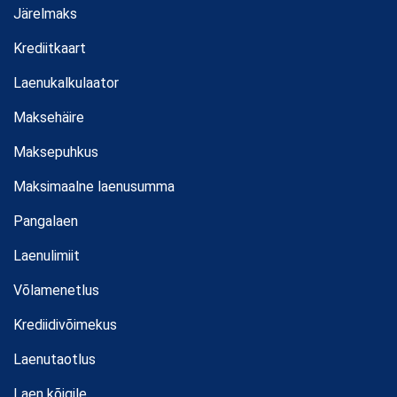
Järelmaks
Krediitkaart
Laenukalkulaator
Maksehäire
Maksepuhkus
Maksimaalne laenusumma
Pangalaen
Laenulimiit
Võlamenetlus
Krediidivõimekus
Laenutaotlus
Laen kõigile