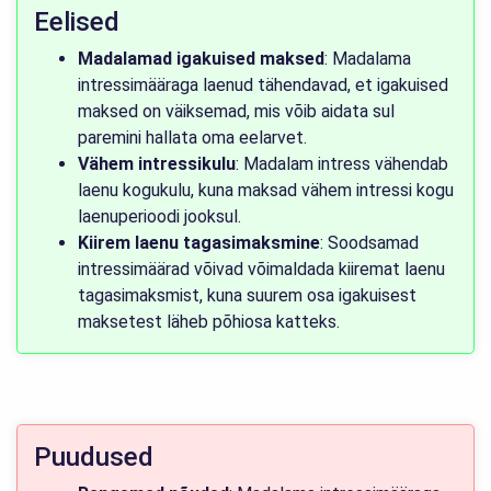
Eelised
Madalamad igakuised maksed
: Madalama
intressimääraga laenud tähendavad, et igakuised
maksed on väiksemad, mis võib aidata sul
paremini hallata oma eelarvet.
Vähem intressikulu
: Madalam intress vähendab
laenu kogukulu, kuna maksad vähem intressi kogu
laenuperioodi jooksul.
Kiirem laenu tagasimaksmine
: Soodsamad
intressimäärad võivad võimaldada kiiremat laenu
tagasimaksmist, kuna suurem osa igakuisest
maksetest läheb põhiosa katteks.
Puudused