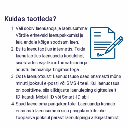
Kuidas taotleda?
Vali sobiv laenuandja ja laenusumma:
Võrdle erinevaid laenupakkumisi ja
leia endale kõige soodsam laen.
Esita laenutaotlus internetis: Täida
laenutaotlus laenuandja kodulehel,
sisestades vajaliku informatsiooni ja
nõustu laenuandja tingimustega.
Oota laenuotsust: Laenuotsuse saad enamasti mõne
minuti jooksul e-posti või SMS-i teel. Kui laenuotsus
on positiivne, siis allkirjasta laenuleping digitaalselt
ID-kaardi, Mobiil-ID või Smart-ID abil.
Saad laenu oma pangakontole: Laenuandja kannab
enamasti laenusumma sinu pangakontole ühe
tööpäeva jooksul pärast laenulepingu allkirjastamist.