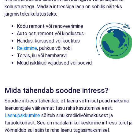
kohustustega. Madala intressiga laen on sobilik näiteks
järgmisteks kulutusteks:
Kodu remont või renoveerimine
Auto ost, remont või kindlustus
Haridus, kursused või koolitus
Reisimine
, puhkus või hobi
Tervis, ilu või hambaravi
Muud isiklikud vajadused või soovid
Mida tähendab soodne intress?
Soodne intress tähendab, et laenu võtmisel pead maksma
laenuandjale väiksemat tasu raha kasutamise eest.
Laenupakkumine
sõltub sinu krediidivõimekusest ja
turuolukorrast. See on madalam kui keskmine intress turul ja
võimaldab sul säästa raha laenu tagasimaksmisel.