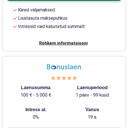
Kiired väljamaksed
Lisatasuta maksepuhkus
Intressid vaid kasutatud summalt
Rohkem informatsiooni
Laenusumma
Laenuperiood
100 € - 5 000 €
1 päev - 99 kuud
Intress al.
Vanus
0%
19 a.