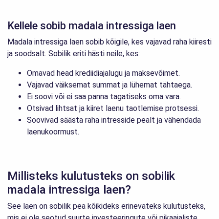
Kellele sobib madala intressiga laen
Madala intressiga laen sobib kõigile, kes vajavad raha kiiresti
ja soodsalt. Sobilik eriti hästi neile, kes:
Omavad head krediidiajalugu ja maksevõimet.
Vajavad väiksemat summat ja lühemat tähtaega.
Ei soovi või ei saa panna tagatiseks oma vara.
Otsivad lihtsat ja kiiret laenu taotlemise protsessi.
Soovivad säästa raha intresside pealt ja vähendada
laenukoormust.
Millisteks kulutusteks on sobilik
madala intressiga laen?
See laen on sobilik pea kõikideks erinevateks kulutusteks,
mis ei ole seotud suurte investeeringute või pikaajaliste