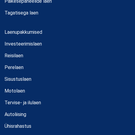
Päikesepaneelide laen
Tagatisega laen
Laenupakkumised
Investeerimislaen
Reisilaen
Perelaen
Sisustuslaen
Motolaen
Tervise- ja ilulaen
Autoliising
Ühisrahastus