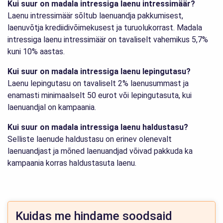
Kui suur on madala intressiga laenu intressimäär?
Laenu intressimäär sõltub laenuandja pakkumisest,
laenuvõtja krediidivõimekusest ja turuolukorrast. Madala
intressiga laenu intressimäär on tavaliselt vahemikus 5,7%
kuni 10% aastas.
Kui suur on madala intressiga laenu lepingutasu?
Laenu lepingutasu on tavaliselt 2% laenusummast ja
enamasti minimaalselt 50 eurot või lepingutasuta, kui
laenuandjal on kampaania.
Kui suur on madala intressiga laenu haldustasu?
Selliste laenude haldustasu on erinev olenevalt
laenuandjast ja mõned laenuandjad võivad pakkuda ka
kampaania korras haldustasuta laenu.
Kuidas me hindame soodsaid