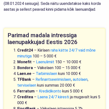
(08.01.2024 seisuga). Seda näitu uuendatakse kaks korda
aastas ja sellest peavad kinni pidama kõik laenuandjad.
Parimad madala intressiga
laenupakkujad Eestis 2026
Credit24
– Kiirlaen
raha kätte 24/7 vaid mõne
minutiga
100 – 5 000 €
Monefit
–
Laenulimiit
150 – 10 000 €
Bondora
– Väikelaen 100 – 15 000 €
Laen.ee
–
Tarbimislaen
kuni 10 000 €
TFBank
–
Refinantseerimislaen
,
autolaen
,
terviselaen
kuni summas 20 000 €
Ferratum
–
Krediidikonto
kuni 5 000 €
Creditea
–
Laena 24/7 kiiresti
ja mugavalt kuni 5
000 €
FjordBank
– Väikelaen intressiga 5,7%