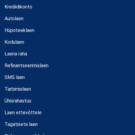
Krediidikonto
Autolaen
Hüpoteeklaen
Kodulaen
Laena raha
Refinantseerimislaen
SMS laen
Tarbimislaen
Ühisrahastus
Laen ettevõttele
Tagatiseta laen