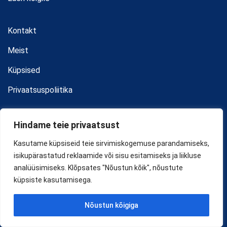
Kontakt
Meist
Küpsised
Privaatsuspoliitika
Hindame teie privaatsust
Kasutame küpsiseid teie sirvimiskogemuse parandamiseks,
isikupärastatud reklaamide või sisu esitamiseks ja liikluse
analüüsimiseks. Klõpsates "Nõustun kõik", nõustute
küpsiste kasutamisega.
Kontakt
Laenkohe
Nõustun kõigiga
Suur-Karja 8