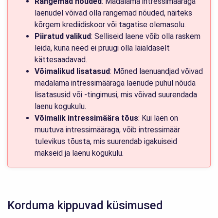
Rangemad nõuded
: Madalama intressimääraga
laenudel võivad olla rangemad nõuded, näiteks
kõrgem krediidiskoor või tagatise olemasolu.
Piiratud valikud
: Selliseid laene võib olla raskem
leida, kuna need ei pruugi olla laialdaselt
kättesaadavad.
Võimalikud lisatasud
: Mõned laenuandjad võivad
madalama intressimääraga laenude puhul nõuda
lisatasusid või -tingimusi, mis võivad suurendada
laenu kogukulu.
Võimalik intressimäära tõus
: Kui laen on
muutuva intressimääraga, võib intressimäär
tulevikus tõusta, mis suurendab igakuiseid
makseid ja laenu kogukulu.
Korduma kippuvad küsimused