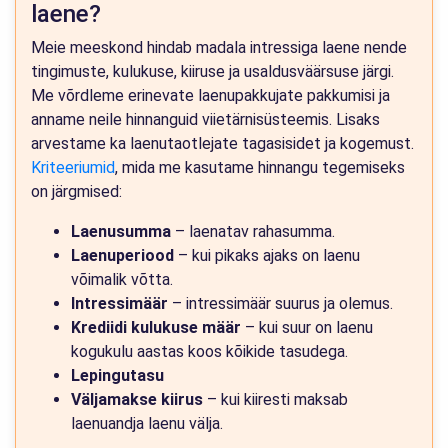
laene?
Meie meeskond hindab madala intressiga laene nende
tingimuste, kulukuse, kiiruse ja usaldusväärsuse järgi.
Me võrdleme erinevate laenupakkujate pakkumisi ja
anname neile hinnanguid viietärnisüsteemis. Lisaks
arvestame ka laenutaotlejate tagasisidet ja kogemust.
Kriteeriumid
, mida me kasutame hinnangu tegemiseks
on järgmised:
Laenusumma
– laenatav rahasumma.
Laenuperiood
– kui pikaks ajaks on laenu
võimalik võtta.
Intressimäär
– intressimäär suurus ja olemus.
Krediidi kulukuse määr
– kui suur on laenu
kogukulu aastas koos kõikide tasudega.
Lepingutasu
Väljamakse kiirus
– kui kiiresti maksab
laenuandja laenu välja.