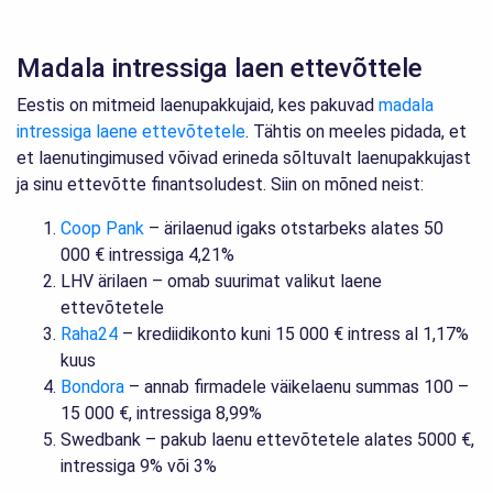
Madala intressiga laen ettevõttele
Eestis on mitmeid laenupakkujaid, kes pakuvad
madala
intressiga laene ettevõtetele
. Tähtis on meeles pidada, et
et laenutingimused võivad erineda sõltuvalt laenupakkujast
ja sinu ettevõtte finantsoludest. Siin on mõned neist:
Coop Pank
– ärilaenud igaks otstarbeks alates 50
000 € intressiga 4,21%
LHV ärilaen – omab suurimat valikut laene
ettevõtetele
Raha24
– krediidikonto kuni 15 000 € intress al 1,17%
kuus
Bondora
– annab firmadele väikelaenu summas 100 –
15 000 €, intressiga 8,99%
Swedbank – pakub laenu ettevõtetele alates 5000 €,
intressiga 9% või 3%