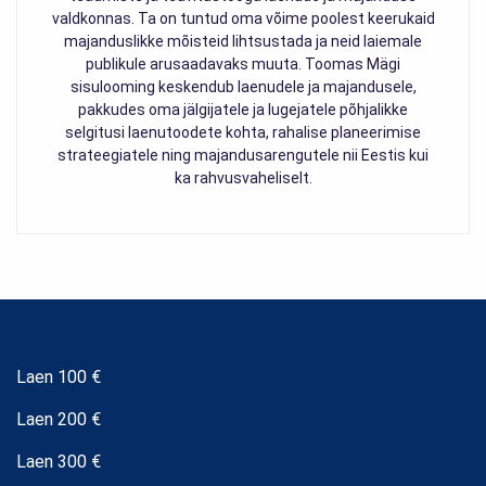
valdkonnas. Ta on tuntud oma võime poolest keerukaid
majanduslikke mõisteid lihtsustada ja neid laiemale
publikule arusaadavaks muuta. Toomas Mägi
sisulooming keskendub laenudele ja majandusele,
pakkudes oma jälgijatele ja lugejatele põhjalikke
selgitusi laenutoodete kohta, rahalise planeerimise
strateegiatele ning majandusarengutele nii Eestis kui
ka rahvusvaheliselt.
Laen 100 €
Laen 200 €
Laen 300 €