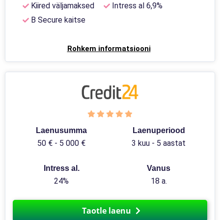
Kiired väljamaksed
Intress al 6,9%
B Secure kaitse
Rohkem informatsiooni
Laenusumma
Laenuperiood
50 € - 5 000 €
3 kuu - 5 aastat
Intress al.
Vanus
24%
18 a.
Taotle laenu