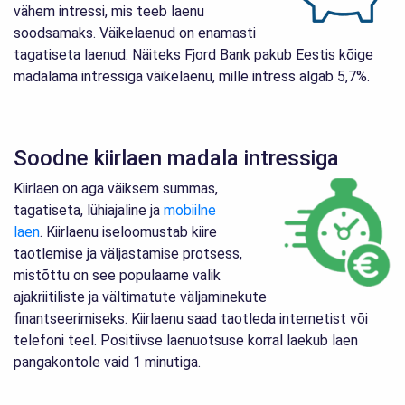
vähem intressi, mis teeb laenu
soodsamaks. Väikelaenud on enamasti
tagatiseta laenud. Näiteks Fjord Bank pakub Eestis kõige
madalama intressiga väikelaenu, mille intress algab 5,7%.
Soodne kiirlaen madala intressiga
Kiirlaen on aga väiksem summas,
tagatiseta, lühiajaline ja
mobiilne
laen
. Kiirlaenu iseloomustab kiire
taotlemise ja väljastamise protsess,
mistõttu on see populaarne valik
ajakriitiliste ja vältimatute väljaminekute
finantseerimiseks. Kiirlaenu saad taotleda internetist või
telefoni teel. Positiivse laenuotsuse korral laekub laen
pangakontole vaid 1 minutiga.