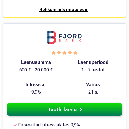
Rohkem informatsiooni
Laenusumma
Laenuperiood
600 € - 20 000 €
1 - 7 aastat
Intress al.
Vanus
9,9%
21 a.
Taotle laenu
Fikseeritud intress alates 9,9%