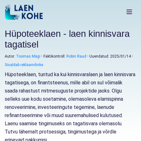
Hüpoteeklaen - laen kinnisvara
tagatisel
Autor:
Toomas Mägi
Faktikontroll:
Robin Raud
Uuendatud: 2025/01/14
Sisaldab reklaamilinke
Hüpoteeklaen, tuntud ka kui kinnisvaralaen ja laen kinnisvara
tagatisega, on finantsteenus, mille abil on sul võimalik
saada rahastust mitmesuguste projektide jaoks. Olgu
selleks uue kodu soetamine, olemasoleva elamispinna
renoveerimine, investeeringute tegemine, laenude
refinantseerimine või muud suuremahulised kulutused.
Laenu saamise tingimuseks on tagatisvara olemasolu.
Tutvu lähemalt protsessiga, tingimustega ja võrdle
erinevaid pakkumisi.