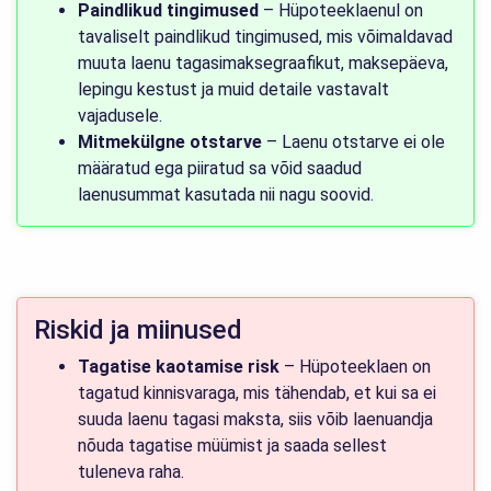
Paindlikud tingimused
– Hüpoteeklaenul on
tavaliselt paindlikud tingimused, mis võimaldavad
muuta laenu tagasimaksegraafikut, maksepäeva,
lepingu kestust ja muid detaile vastavalt
vajadusele.
Mitmekülgne otstarve
– Laenu otstarve ei ole
määratud ega piiratud sa võid saadud
laenusummat kasutada nii nagu soovid.
Riskid ja miinused
Tagatise kaotamise risk
– Hüpoteeklaen on
tagatud kinnisvaraga, mis tähendab, et kui sa ei
suuda laenu tagasi maksta, siis võib laenuandja
nõuda tagatise müümist ja saada sellest
tuleneva raha.