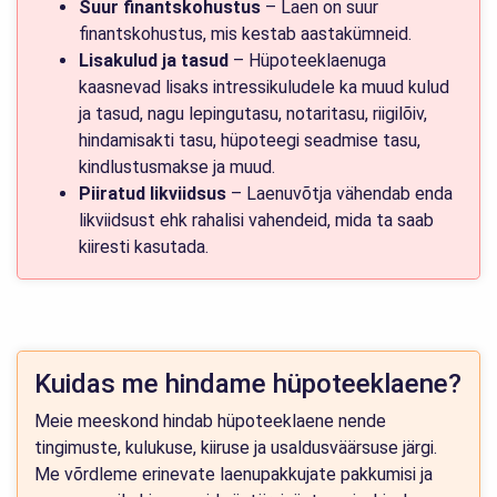
Suur finantskohustus
– Laen on suur
finantskohustus, mis kestab aastakümneid.
Lisakulud ja tasud
– Hüpoteeklaenuga
kaasnevad lisaks intressikuludele ka muud kulud
ja tasud, nagu lepingutasu, notaritasu, riigilõiv,
hindamisakti tasu, hüpoteegi seadmise tasu,
kindlustusmakse ja muud.
Piiratud likviidsus
– Laenuvõtja vähendab enda
likviidsust ehk rahalisi vahendeid, mida ta saab
kiiresti kasutada.
Kuidas me hindame hüpoteeklaene?
Meie meeskond hindab hüpoteeklaene nende
tingimuste, kulukuse, kiiruse ja usaldusväärsuse järgi.
Me võrdleme erinevate laenupakkujate pakkumisi ja