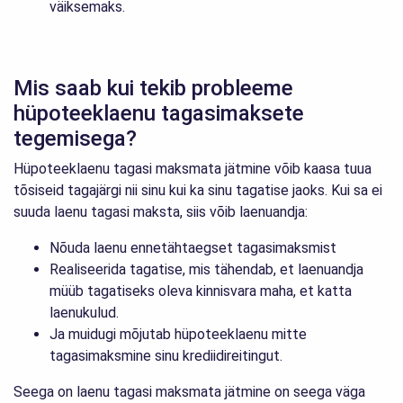
väiksemaks.
Mis saab kui tekib probleeme
hüpoteeklaenu tagasimaksete
tegemisega?
Hüpoteeklaenu tagasi maksmata jätmine võib kaasa tuua
tõsiseid tagajärgi nii sinu kui ka sinu tagatise jaoks. Kui sa ei
suuda laenu tagasi maksta, siis võib laenuandja:
Nõuda laenu ennetähtaegset tagasimaksmist
Realiseerida tagatise, mis tähendab, et laenuandja
müüb tagatiseks oleva kinnisvara maha, et katta
laenukulud.
Ja muidugi mõjutab hüpoteeklaenu mitte
tagasimaksmine sinu krediidireitingut.
Seega on laenu tagasi maksmata jätmine on seega väga