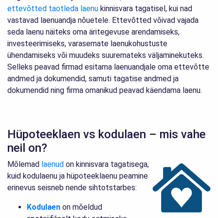
ettevõtted taotleda laenu
kinnisvara tagatisel, kui nad
vastavad laenuandja nõuetele. Ettevõtted võivad vajada
seda laenu näiteks oma äritegevuse arendamiseks,
investeerimiseks, varasemate laenukohustuste
ühendamiseks või muudeks suuremateks väljaminekuteks.
Selleks peavad firmad esitama laenuandjale oma ettevõtte
andmed ja dokumendid, samuti tagatise andmed ja
dokumendid ning firma omanikud peavad käendama laenu.
Hüpoteeklaen vs kodulaen – mis vahe
neil on?
Mõlemad
laenud
on kinnisvara tagatisega,
kuid kodulaenu ja hüpoteeklaenu peamine
erinevus seisneb nende sihtotstarbes:
Kodulaen
on mõeldud