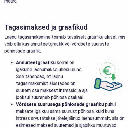
määra.
Tagasimaksed ja graafikud
Laenu tagasimaksmine toimub tavaliselt graafiku alusel, mis
võib olla kas annuiteetgraafik või võrdsete suuruste
põhiosade graafik.
Annuiteetgraafiku
korral on
igakuine laenumakse ühesuurune.
See tähendab, et laenu
tagasimaksmist alustades on
suurem osa maksest intressid ja aja
jooksul suureneb põhiosa osakaal.
Võrdsete suurusega põhiosade graafiku
puhul
maksate iga kuu sama suurust põhiosa, kuid kuna
intress arvutatakse järelejäänud laenusummalt, siis on
esimesed maksed suuremad ja ajapikku muutuvad