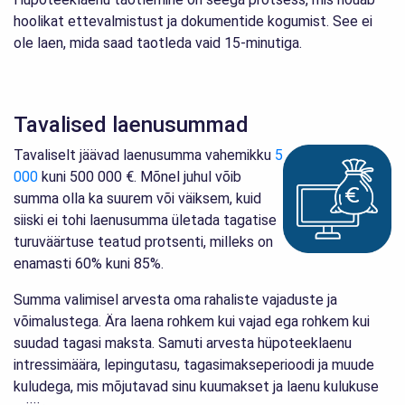
hoolikat ettevalmistust ja dokumentide kogumist. See ei
ole laen, mida saad taotleda vaid 15-minutiga.
Tavalised laenusummad
Tavaliselt jäävad laenusumma vahemikku
5
000
kuni 500 000 €. Mõnel juhul võib
summa olla ka suurem või väiksem, kuid
siiski ei tohi laenusumma ületada tagatise
turuväärtuse teatud protsenti, milleks on
enamasti 60% kuni 85%.
Summa valimisel arvesta oma rahaliste vajaduste ja
võimalustega. Ära laena rohkem kui vajad ega rohkem kui
suudad tagasi maksta. Samuti arvesta hüpoteeklaenu
intressimäära, lepingutasu, tagasimakseperioodi ja muude
kuludega, mis mõjutavad sinu kuumakset ja laenu kulukuse