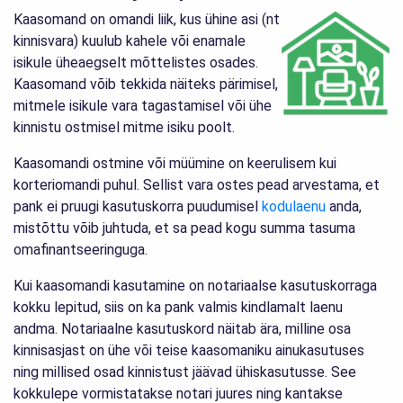
Kaasomand on omandi liik, kus ühine asi (nt
kinnisvara) kuulub kahele või enamale
isikule üheaegselt mõttelistes osades.
Kaasomand võib tekkida näiteks pärimisel,
mitmele isikule vara tagastamisel või ühe
kinnistu ostmisel mitme isiku poolt.
Kaasomandi ostmine või müümine on keerulisem kui
korteriomandi puhul. Sellist vara ostes pead arvestama, et
pank ei pruugi kasutuskorra puudumisel
kodulaenu
anda,
mistõttu võib juhtuda, et sa pead kogu summa tasuma
omafinantseeringuga.
Kui kaasomandi kasutamine on notariaalse kasutuskorraga
kokku lepitud, siis on ka pank valmis kindlamalt laenu
andma. Notariaalne kasutuskord näitab ära, milline osa
kinnisasjast on ühe või teise kaasomaniku ainukasutuses
ning millised osad kinnistust jäävad ühiskasutusse. See
kokkulepe vormistatakse notari juures ning kantakse