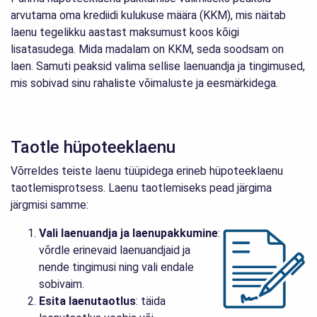
arvutama oma krediidi kulukuse määra (KKM), mis näitab
laenu tegelikku aastast maksumust koos kõigi
lisatasudega. Mida madalam on KKM, seda soodsam on
laen. Samuti peaksid valima sellise laenuandja ja tingimused,
mis sobivad sinu rahaliste võimaluste ja eesmärkidega.
Taotle hüpoteeklaenu
Võrreldes teiste laenu tüüpidega erineb hüpoteeklaenu
taotlemisprotsess. Laenu taotlemiseks pead järgima
järgmisi samme:
Vali laenuandja ja laenupakkumine
:
võrdle erinevaid laenuandjaid ja
nende tingimusi ning vali endale
sobivaim.
Esita laenutaotlus
: täida