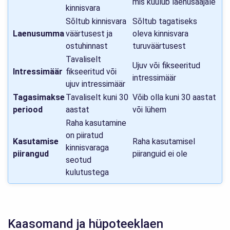
mis kuulub laenusaajale
kinnisvara
Sõltub kinnisvara
Sõltub tagatiseks
Laenusumma
väärtusest ja
oleva kinnisvara
ostuhinnast
turuväärtusest
Tavaliselt
Ujuv või fikseeritud
Intressimäär
fikseeritud või
intressimäär
ujuv intressimäär
Tagasimakse
Tavaliselt kuni 30
Võib olla kuni 30 aastat
periood
aastat
või lühem
Raha kasutamine
on piiratud
Kasutamise
Raha kasutamisel
kinnisvaraga
piirangud
piiranguid ei ole
seotud
kulutustega
Kaasomand ja hüpoteeklaen