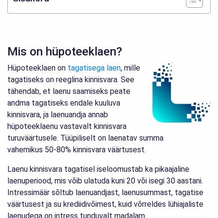
Mis on hüpoteeklaen?
Hüpoteeklaen on
tagatisega laen
, mille
tagatiseks on reeglina kinnisvara. See
tähendab, et laenu saamiseks peate
andma tagatiseks endale kuuluva
kinnisvara, ja laenuandja annab
hüpoteeklaenu vastavalt kinnisvara
turuväärtusele. Tüüpiliselt on laenatav summa
vahemikus 50-80% kinnisvara väärtusest.
Laenu kinnisvara tagatisel iseloomustab ka pikaajaline
laenuperiood, mis võib ulatuda kuni 20 või isegi 30 aastani.
Intressimäär sõltub laenuandjast, laenusummast, tagatise
väärtusest ja su krediidivõimest, kuid võrreldes lühiajaliste
laenudega on intress tunduvalt madalam.