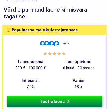
Võrdle parimaid laene kinnisvara
tagatisel
Populaarne meie külastajate seas
Laenusumma
Laenuperiood
300 € - 100 000 €
6 kuud - 30 aastat
Intress al.
Vanus
7,9%
18 a.
Taotle laenu