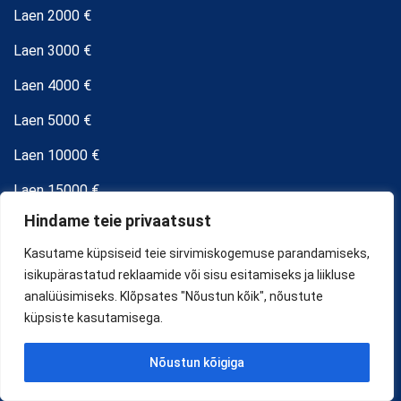
Laen 2000 €
Laen 3000 €
Laen 4000 €
Laen 5000 €
Laen 10000 €
Laen 15000 €
Hindame teie privaatsust
Väikelaen
Kasutame küpsiseid teie sirvimiskogemuse parandamiseks,
isikupärastatud reklaamide või sisu esitamiseks ja liikluse
Kiirlaen
analüüsimiseks. Klõpsates "Nõustun kõik", nõustute
Krediidikonto
küpsiste kasutamisega.
Autolaen
Nõustun kõigiga
Hüpoteeklaen