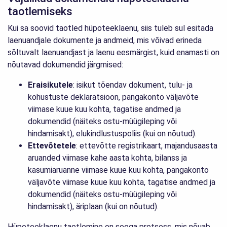
taotlemiseks
Kui sa soovid taotled hüpoteeklaenu, siis tuleb sul esitada
laenuandjale dokumente ja andmeid, mis võivad erineda
sõltuvalt laenuandjast ja laenu eesmärgist, kuid enamasti on
nõutavad dokumendid järgmised:
Eraisikutele
: isikut tõendav dokument, tulu- ja
kohustuste deklaratsioon, pangakonto väljavõte
viimase kuue kuu kohta, tagatise andmed ja
dokumendid (näiteks ostu-müügileping või
hindamisakt), elukindlustuspoliis (kui on nõutud).
Ettevõtetele
: ettevõtte registrikaart, majandusaasta
aruanded viimase kahe aasta kohta, bilanss ja
kasumiaruanne viimase kuue kuu kohta, pangakonto
väljavõte viimase kuue kuu kohta, tagatise andmed ja
dokumendid (näiteks ostu-müügileping või
hindamisakt), äriplaan (kui on nõutud).
Hüpoteeklaenu taotlemine on seega protsess, mis nõuab