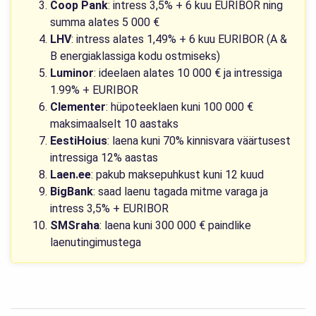
Coop Pank
: intress 3,5% + 6 kuu EURIBOR ning
summa alates 5 000 €
LHV
: intress alates 1,49% + 6 kuu EURIBOR (A &
B energiaklassiga kodu ostmiseks)
Luminor
: ideelaen alates 10 000 € ja intressiga
1.99% + EURIBOR
Clementer
: hüpoteeklaen kuni 100 000 €
maksimaalselt 10 aastaks
EestiHoius
: laena kuni 70% kinnisvara väärtusest
intressiga 12% aastas
Laen.ee
: pakub maksepuhkust kuni 12 kuud
BigBank
: saad laenu tagada mitme varaga ja
intress 3,5% + EURIBOR
SMSraha
: laena kuni 300 000 € paindlike
laenutingimustega