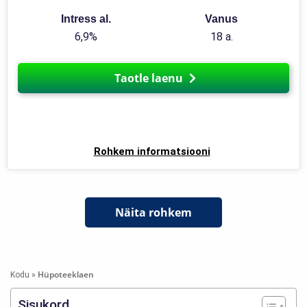
Intress al.
Vanus
6,9%
18 a.
Taotle laenu
Rohkem informatsiooni
Näita rohkem
Hüpoteeklaen
Kodu
»
Sisukord