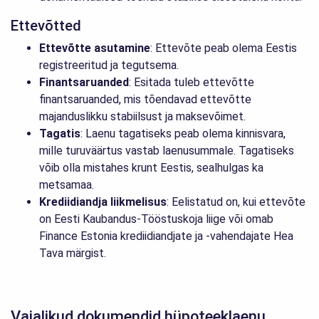
Ettevõtted
Ettevõtte asutamine
: Ettevõte peab olema Eestis
registreeritud ja tegutsema.
Finantsaruanded
: Esitada tuleb ettevõtte
finantsaruanded, mis tõendavad ettevõtte
majanduslikku stabiilsust ja maksevõimet.
Tagatis
: Laenu tagatiseks peab olema kinnisvara,
mille turuväärtus vastab laenusummale. Tagatiseks
võib olla mistahes krunt Eestis, sealhulgas ka
metsamaa.
Krediidiandja liikmelisus
: Eelistatud on, kui ettevõte
on Eesti Kaubandus-Tööstuskoja liige või omab
Finance Estonia krediidiandjate ja -vahendajate Hea
Tava märgist.
Vajalikud dokumendid hüpoteeklaenu