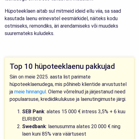
Hüpoteeklaen aitab sul mitmeid ideid ellu viia, sa saad
kasutada laenu erinevatel eesmärkidel, näiteks kodu
ostmiseks, remondiks, äri arendamiseks või muudeks
suuremateks kuludeks.
Top 10 hüpoteeklaenu pakkujad
Siin on meie 2025. aasta list parimate
hüpoteeklaenudega, mis põhineb klientide arvustustel
ja
meie hinnangul
. Oleme võrrelnud ja järjestanud need
populaarsuse, krediidikulukuse ja laenutingimuste järgi.
SEB Pank
: alates 15 000 € intress 3,5% + 6 kuu
EURIBOR
Swedbank
: laenusumma alates 20 000 € ning
laen kuni 85% vara väärtusest