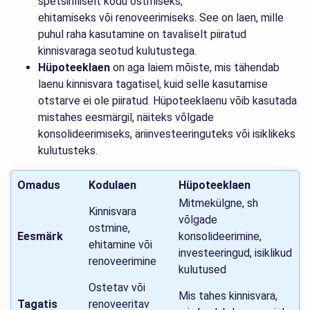
spetsiifiliselt kodu ostmiseks,
ehitamiseks või renoveerimiseks. See on laen, mille
puhul raha kasutamine on tavaliselt piiratud
kinnisvaraga seotud kulutustega.
Hüpoteeklaen
on aga laiem mõiste, mis tähendab
laenu kinnisvara tagatisel, kuid selle kasutamise
otstarve ei ole piiratud. Hüpoteeklaenu võib kasutada
mistahes eesmärgil, näiteks võlgade
konsolideerimiseks, äriinvesteeringuteks või isiklikeks
kulutusteks.
Omadus
Kodulaen
Hüpoteeklaen
Mitmekülgne, sh
Kinnisvara
võlgade
ostmine,
Eesmärk
konsolideerimine,
ehitamine või
investeeringud, isiklikud
renoveerimine
kulutused
Ostetav või
Mis tahes kinnisvara,
Tagatis
renoveeritav