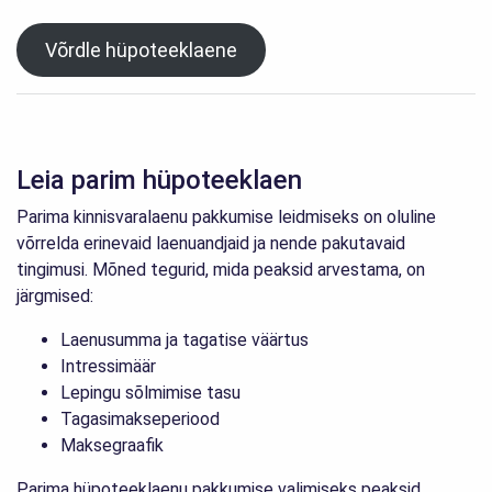
Võrdle hüpoteeklaene
Leia parim hüpoteeklaen
Parima kinnisvaralaenu pakkumise leidmiseks on oluline
võrrelda erinevaid laenuandjaid ja nende pakutavaid
tingimusi. Mõned tegurid, mida peaksid arvestama, on
järgmised:
Laenusumma ja tagatise väärtus
Intressimäär
Lepingu sõlmimise tasu
Tagasimakseperiood
Maksegraafik
Parima hüpoteeklaenu pakkumise valimiseks peaksid