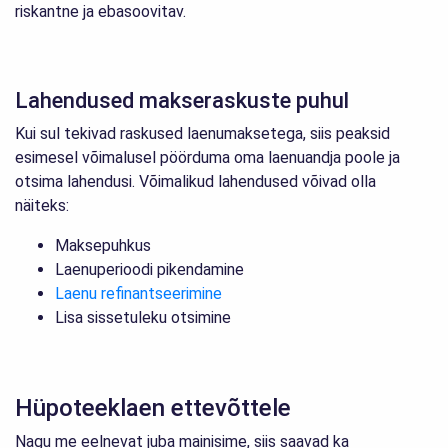
riskantne ja ebasoovitav.
Lahendused makseraskuste puhul
Kui sul tekivad raskused laenumaksetega, siis peaksid
esimesel võimalusel pöörduma oma laenuandja poole ja
otsima lahendusi. Võimalikud lahendused võivad olla
näiteks:
Maksepuhkus
Laenuperioodi pikendamine
Laenu refinantseerimine
Lisa sissetuleku otsimine
Hüpoteeklaen ettevõttele
Nagu me eelnevat juba mainisime, siis saavad ka