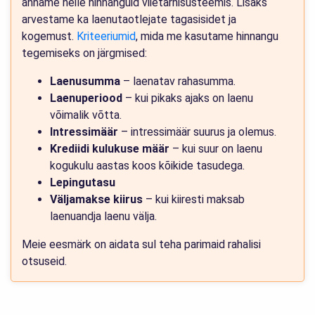
anname neile hinnanguid viietärnisüsteemis. Lisaks
arvestame ka laenutaotlejate tagasisidet ja
kogemust.
Kriteeriumid
, mida me kasutame hinnangu
tegemiseks on järgmised:
Laenusumma
– laenatav rahasumma.
Laenuperiood
– kui pikaks ajaks on laenu
võimalik võtta.
Intressimäär
– intressimäär suurus ja olemus.
Krediidi kulukuse määr
– kui suur on laenu
kogukulu aastas koos kõikide tasudega.
Lepingutasu
Väljamakse kiirus
– kui kiiresti maksab
laenuandja laenu välja.
Meie eesmärk on aidata sul teha parimaid rahalisi
otsuseid.