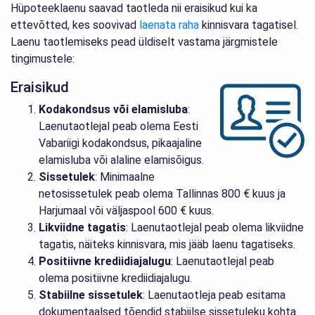
Hüpoteeklaenu saavad taotleda nii eraisikud kui ka
ettevõtted, kes soovivad
laenata raha
kinnisvara tagatisel.
Laenu taotlemiseks pead üldiselt vastama järgmistele
tingimustele:
Eraisikud
Kodakondsus või elamisluba
:
Laenutaotlejal peab olema Eesti
Vabariigi kodakondsus, pikaajaline
elamisluba või alaline elamisõigus.
Sissetulek
: Minimaalne
netosissetulek peab olema Tallinnas 800 € kuus ja
Harjumaal või väljaspool 600 € kuus.
Likviidne tagatis
: Laenutaotlejal peab olema likviidne
tagatis, näiteks kinnisvara, mis jääb laenu tagatiseks.
Positiivne krediidiajalugu
: Laenutaotlejal peab
olema positiivne krediidiajalugu.
Stabiilne sissetulek
: Laenutaotleja peab esitama
dokumentaalsed tõendid stabiilse sissetuleku kohta.