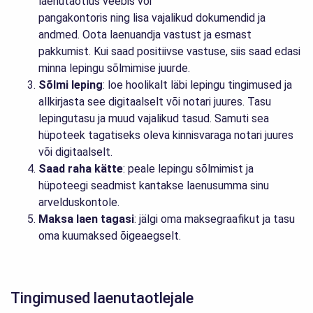
laenutaotlus veebis või
pangakontoris ning lisa vajalikud dokumendid ja
andmed. Oota laenuandja vastust ja esmast
pakkumist. Kui saad positiivse vastuse, siis saad edasi
minna lepingu sõlmimise juurde.
Sõlmi leping
: loe hoolikalt läbi lepingu tingimused ja
allkirjasta see digitaalselt või notari juures. Tasu
lepingutasu ja muud vajalikud tasud. Samuti sea
hüpoteek tagatiseks oleva kinnisvaraga notari juures
või digitaalselt.
Saad raha kätte
: peale lepingu sõlmimist ja
hüpoteegi seadmist kantakse laenusumma sinu
arvelduskontole.
Maksa laen tagasi
: jälgi oma maksegraafikut ja tasu
oma kuumaksed õigeaegselt.
Tingimused laenutaotlejale