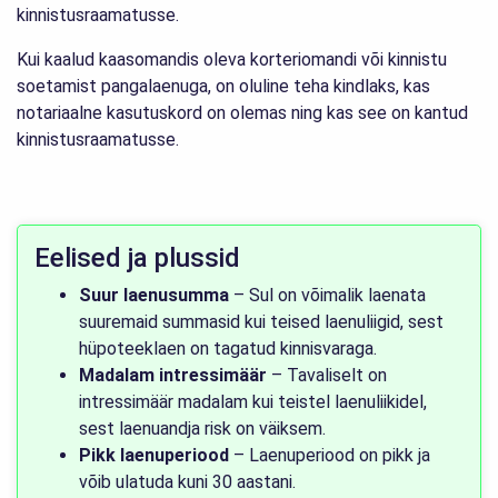
kinnistusraamatusse.
Kui kaalud kaasomandis oleva korteriomandi või kinnistu
soetamist pangalaenuga, on oluline teha kindlaks, kas
notariaalne kasutuskord on olemas ning kas see on kantud
kinnistusraamatusse.
Eelised ja plussid
Suur laenusumma
– Sul on võimalik laenata
suuremaid summasid kui teised laenuliigid, sest
hüpoteeklaen on tagatud kinnisvaraga.
Madalam intressimäär
– Tavaliselt on
intressimäär madalam kui teistel laenuliikidel,
sest laenuandja risk on väiksem.
Pikk laenuperiood
– Laenuperiood on pikk ja
võib ulatuda kuni 30 aastani.