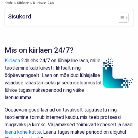
Kiirlaen 24h
Kodu
»
Kiirlaen
»
Sisukord
Mis on kiirlaen 24/7?
Kiirlaen
24h ehk 24/7 on lühiajaline laen, mille
taotlemine käib kiiresti, lihtsalt ning
ööpäevaringselt. Laen on mõeldud lühiajalise
vajaduse rahastamiseks ja seda iseloomustab
lühike tagasimakseperiood ning väike
laenusumma.
Ööpäevaringsed laenud on tavaliselt tagatiseta ning
taotlemine toimub interneti kaudu, mis teeb protsessi
mugavaks ja kiireks. Väljamaksed toimuvad koheselt ja saad
laenu kohe kätte
. Laenu tagasimakse periood on üldjuhul