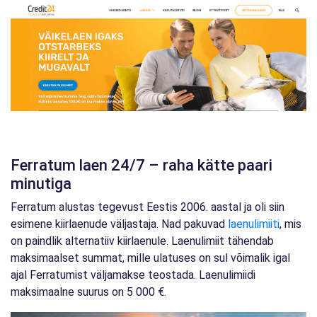
Ferratum laen 24/7 – raha kätte paari
minutiga
Ferratum alustas tegevust Eestis 2006. aastal ja oli siin
esimene kiirlaenude väljastaja. Nad pakuvad
laenulimiiti
, mis
on paindlik alternatiiv kiirlaenule. Laenulimiit tähendab
maksimaalset summat, mille ulatuses on sul võimalik igal
ajal Ferratumist väljamakse teostada. Laenulimiidi
maksimaalne suurus on 5 000 €.