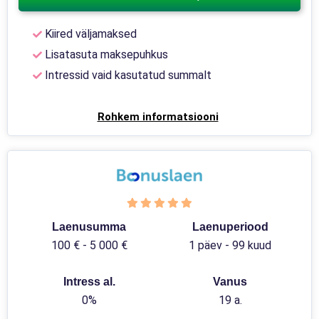
Kiired väljamaksed
Lisatasuta maksepuhkus
Intressid vaid kasutatud summalt
Rohkem informatsiooni
Laenusumma
Laenuperiood
100 € - 5 000 €
1 päev - 99 kuud
Intress al.
Vanus
0%
19 a.