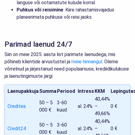
languse või ootamatute kulude korral.
Puhkus või reisimine
: Kiire rahastamisvajadus
planeerimata puhkuse või reisi jaoks.
Parimad laenud 24/7
Siin on meie 2025. aasta list parimate laenudega, mis
põhineb klientide arvustustel ja
meie hinnangul
. Oleme
võrrelnud ja järjestanud need populaarsuse, krediidikulukuse
ja laenutingimuste järgi.
Laenupakkuja
Summa
Periood
Intress
KKM
Lepinguta
40,44%
50 – 5
3-60
Creditea
al. 24%
–
0 €
000 €
kuud
49,66%
40,44%
50 – 5
3-60
Credit24
al. 24%
–
0 €
000 €
kuud