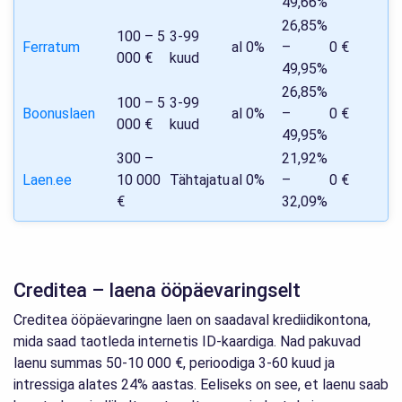
49,66%
26,85%
100 – 5
3-99
Ferratum
al 0%
–
0 €
000 €
kuud
49,95%
26,85%
100 – 5
3-99
Boonuslaen
al 0%
–
0 €
000 €
kuud
49,95%
300 –
21,92%
Laen.ee
10 000
Tähtajatu
al 0%
–
0 €
€
32,09%
Creditea – laena ööpäevaringselt
Creditea ööpäevaringne laen on saadaval krediidikontona,
mida saad taotleda internetis ID-kaardiga. Nad pakuvad
laenu summas 50-10 000 €, perioodiga 3-60 kuud ja
intressiga alates 24% aastas. Eeliseks on see, et laenu saab