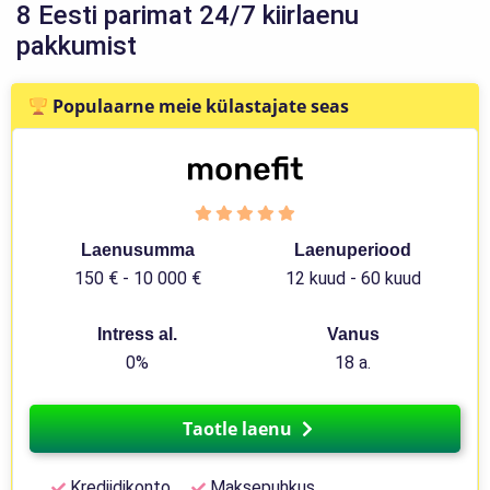
8 Eesti parimat 24/7 kiirlaenu
pakkumist
Populaarne meie külastajate seas
Laenusumma
Laenuperiood
150 € - 10 000 €
12 kuud - 60 kuud
Intress al.
Vanus
0%
18 a.
Taotle laenu
Krediidikonto
Maksepuhkus