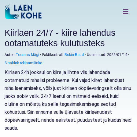
Kiirlaen 24/7 - kiire lahendus
ootamatuteks kulutusteks
Autor:
Toomas Mägi
Faktikontroll:
Robin Raud
Uuendatud: 2025/01/14
Sisaldab reklaamilinke
Kiirlaen 24h jooksul on kiire ja lihtne viis lahendada
ootamatuid rahalisi probleeme. Kui vajad kiiret lahendust
raha laenamiseks, võib just kiirlaen ööpäevaringselt olla sinu
jaoks sobiv valik. 24/7 laenul on mitmeid eeliseid, kuid
oluline on mõista ka selle tagasimaksmisega seotud
kohustusi. Siin anname sulle ülevaate kiirlaenudest
ööpäevaringselt, nende eelistest, puudustest ja kuidas neid
saada.