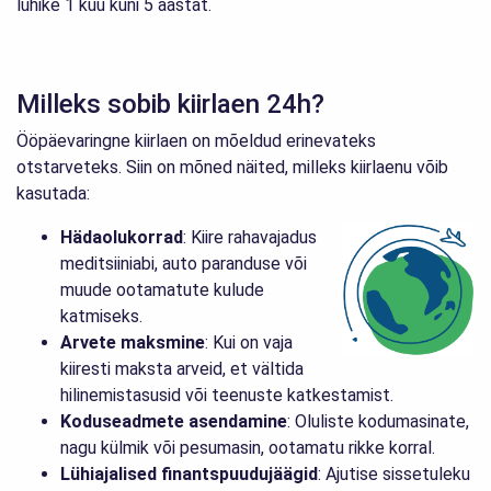
lühike 1 kuu kuni 5 aastat.
Milleks sobib kiirlaen 24h?
Ööpäevaringne kiirlaen on mõeldud erinevateks
otstarveteks. Siin on mõned näited, milleks kiirlaenu võib
kasutada:
Hädaolukorrad
: Kiire rahavajadus
meditsiiniabi, auto paranduse või
muude ootamatute kulude
katmiseks.
Arvete maksmine
: Kui on vaja
kiiresti maksta arveid, et vältida
hilinemistasusid või teenuste katkestamist.
Koduseadmete asendamine
: Oluliste kodumasinate,
nagu külmik või pesumasin, ootamatu rikke korral.
Lühiajalised finantspuudujäägid
: Ajutise sissetuleku