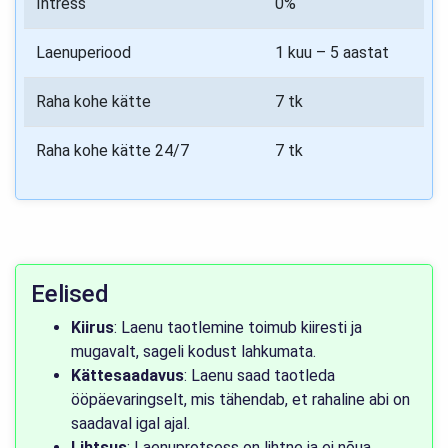
Intress
0%
Laenuperiood
1 kuu – 5 aastat
Raha kohe kätte
7 tk
Raha kohe kätte 24/7
7 tk
Eelised
Kiirus
: Laenu taotlemine toimub kiiresti ja
mugavalt, sageli kodust lahkumata.
Kättesaadavus
: Laenu saad taotleda
ööpäevaringselt, mis tähendab, et rahaline abi on
saadaval igal ajal.
Lihtsus
: Laenuprotsess on lihtne ja ei nõua