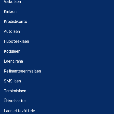
Väikelaen
Kiirlaen
Krediidikonto
Autolaen
Hüpoteeklaen
Kodulaen
Laena raha
Refinantseerimislaen
SMS laen
Tarbimislaen
Ühisrahastus
Laen ettevõttele