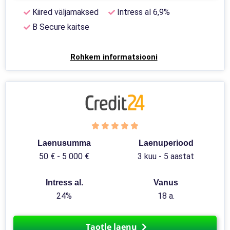
Kiired väljamaksed
Intress al 6,9%
B Secure kaitse
Rohkem informatsiooni
Laenusumma
Laenuperiood
50 € - 5 000 €
3 kuu - 5 aastat
Intress al.
Vanus
24%
18 a.
Taotle laenu