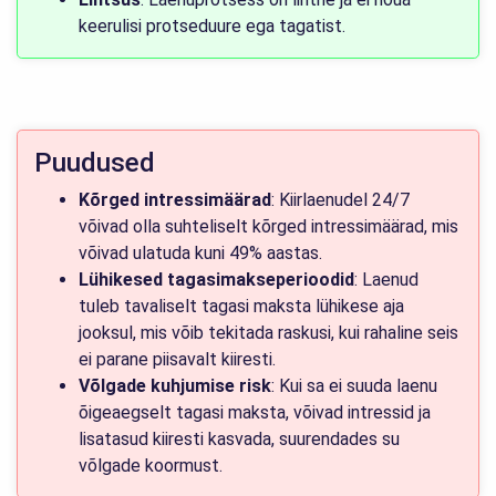
keerulisi protseduure ega tagatist.
Puudused
Kõrged intressimäärad
: Kiirlaenudel 24/7
võivad olla suhteliselt kõrged intressimäärad, mis
võivad ulatuda kuni 49% aastas.
Lühikesed tagasimakseperioodid
: Laenud
tuleb tavaliselt tagasi maksta lühikese aja
jooksul, mis võib tekitada raskusi, kui rahaline seis
ei parane piisavalt kiiresti.
Võlgade kuhjumise risk
: Kui sa ei suuda laenu
õigeaegselt tagasi maksta, võivad intressid ja
lisatasud kiiresti kasvada, suurendades su
võlgade koormust.