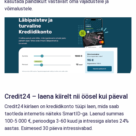
kasutada paindlikult vastavalt oma vajadustele ja
võimalustele.
Credit24 – laena kiirelt nii öösel kui päeval
Credit24 kiirlaen on krediidikonto tüüpi laen, mida saab
taotleda internetis näiteks SmartID-ga. Laenud summas
100-5 000 €, perioodiga 3-60 kuud ja intressiga alates 24%
aastas. Esimesed 30 päeva intressivabad.