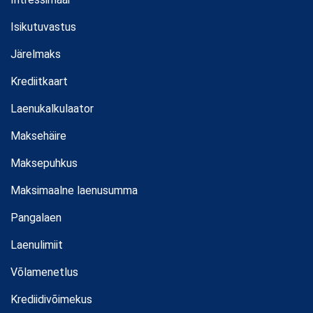
Isikutuvastus
Järelmaks
Krediitkaart
Laenukalkulaator
Maksehäire
Maksepuhkus
Maksimaalne laenusumma
Pangalaen
Laenulimiit
Võlamenetlus
Krediidivõimekus