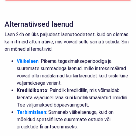
Alternatiivsed laenud
Laen 24h on üks paljudest laenutoodetest, kuid on olemas
ka mitmeid alternatiive, mis võivad sulle samuti sobida. Siin
on mõned alternatiivid:
Väikelaen
: Pikema tagasimakseperioodiga ja
suuremate summadega laenud, mille intressimäärad
võivad olla madalamad kui kiirlaenudel, kuid siiski kiire
väljamaksega variant.
Krediidikonto
: Paindlik krediidiliin, mis võimaldab
laenata vajadusel raha kuni kindlaksmääratud limiidini.
Tee väljamaksed ööpäevaringselt.
Tarbimislaen
: Sarnaneb väikelaenuga, kuid on
mõeldud spetsiifiliste suuremate ostude või
projektide finantseerimiseks.