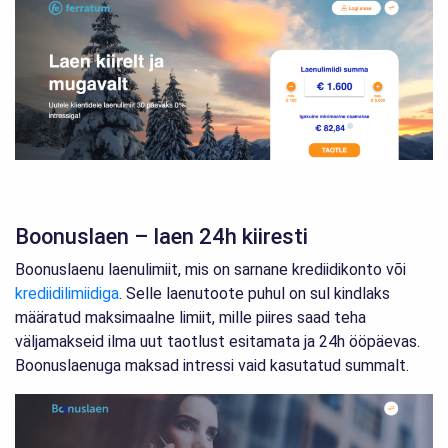
Boonuslaen – laen 24h kiiresti
Boonuslaenu laenulimiit, mis on sarnane krediidikonto või
krediidilimiidiga
. Selle laenutoote puhul on sul kindlaks
määratud maksimaalne limiit, mille piires saad teha
väljamakseid ilma uut taotlust esitamata ja 24h ööpäevas.
Boonuslaenuga maksad intressi vaid kasutatud summalt.