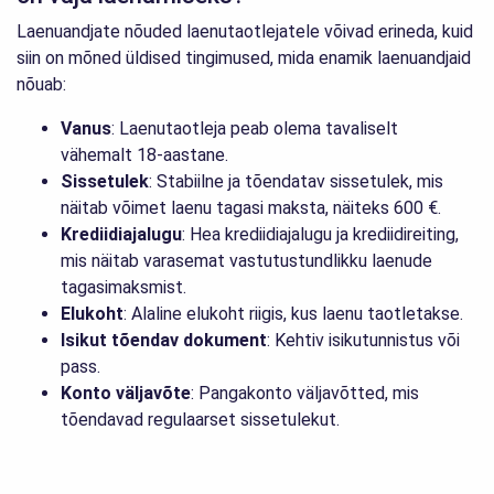
Laenuandjate nõuded laenutaotlejatele võivad erineda, kuid
siin on mõned üldised tingimused, mida enamik laenuandjaid
nõuab:
Vanus
: Laenutaotleja peab olema tavaliselt
vähemalt 18-aastane.
Sissetulek
: Stabiilne ja tõendatav sissetulek, mis
näitab võimet laenu tagasi maksta, näiteks 600 €.
Krediidiajalugu
: Hea krediidiajalugu ja krediidireiting,
mis näitab varasemat vastutustundlikku laenude
tagasimaksmist.
Elukoht
: Alaline elukoht riigis, kus laenu taotletakse.
Isikut tõendav dokument
: Kehtiv isikutunnistus või
pass.
Konto väljavõte
: Pangakonto väljavõtted, mis
tõendavad regulaarset sissetulekut.