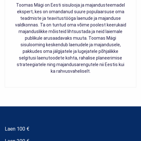
Toomas Mägi on Eesti sisulooja ja majandusteemadel
ekspert, kes on omandanud suure populaarsuse oma
teadmiste ja teavitustööga laenude ja majanduse
valdkonnas. Ta on tuntud oma võime poolest keerukaid
majanduslikke mõisteid lihtsustada ja neid laiemale
publikule arusaadavaks muuta. Toomas Mägi
sisulooming keskendub laenudele ja majandusele,
pakkudes oma jälgijatele ja lugejatele põhjalikke
selgitusi laenutoodete kohta, rahalise planeerimise
strateegiatele ning majandusarengutele nii Eestis kui
ka rahvusvaheliselt.
Laen 100 €