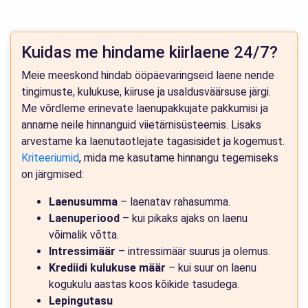
Kuidas me hindame kiirlaene 24/7?
Meie meeskond hindab ööpäevaringseid laene nende
tingimuste, kulukuse, kiiruse ja usaldusväärsuse järgi.
Me võrdleme erinevate laenupakkujate pakkumisi ja
anname neile hinnanguid viietärnisüsteemis. Lisaks
arvestame ka laenutaotlejate tagasisidet ja kogemust.
Kriteeriumid
, mida me kasutame hinnangu tegemiseks
on järgmised:
Laenusumma
– laenatav rahasumma.
Laenuperiood
– kui pikaks ajaks on laenu
võimalik võtta.
Intressimäär
– intressimäär suurus ja olemus.
Krediidi kulukuse määr
– kui suur on laenu
kogukulu aastas koos kõikide tasudega.
Lepingutasu