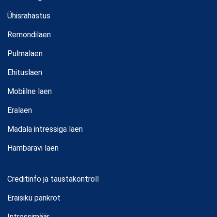
Ühisrahastus
Remondilaen
Pulmalaen
Ehituslaen
Mobiilne laen
Eralaen
Madala intressiga laen
Hambaravi laen
Creditinfo ja taustakontroll
Eraisiku pankrot
Intressimäär