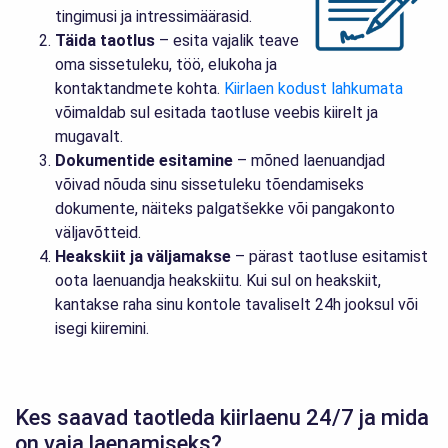
tingimusi ja intressimäärasid.
Täida taotlus
– esita vajalik teave
oma sissetuleku, töö, elukoha ja
kontaktandmete kohta.
Kiirlaen kodust lahkumata
võimaldab sul esitada taotluse veebis kiirelt ja
mugavalt.
Dokumentide esitamine
– mõned laenuandjad
võivad nõuda sinu sissetuleku tõendamiseks
dokumente, näiteks palgatšekke või pangakonto
väljavõtteid.
Heakskiit ja väljamakse
– pärast taotluse esitamist
oota laenuandja heakskiitu. Kui sul on heakskiit,
kantakse raha sinu kontole tavaliselt 24h jooksul või
isegi kiiremini.
Kes saavad taotleda kiirlaenu 24/7 ja mida
on vaja laenamiseks?