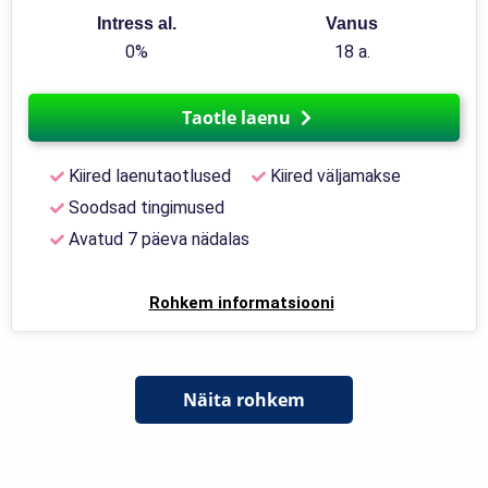
Intress al.
Vanus
0%
18 a.
Taotle laenu
Kiired laenutaotlused
Kiired väljamakse
Soodsad tingimused
Avatud 7 päeva nädalas
Rohkem informatsiooni
Näita rohkem