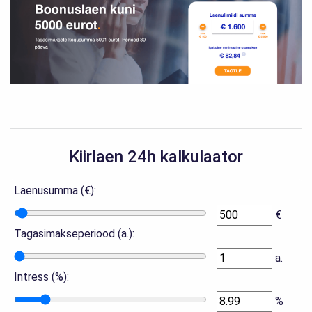
Kiirlaen 24h kalkulaator
Laenusumma (€):
€
Tagasimakseperiood (a.):
a.
Intress (%):
%