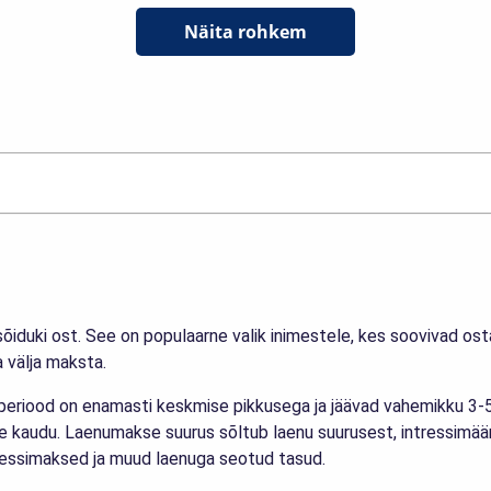
Näita rohkem
õiduki ost. See on populaarne valik inimestele, kes soovivad ost
a välja maksta.
eriood on enamasti keskmise pikkusega ja jäävad vahemikku 3-
te kaudu. Laenumakse suurus sõltub laenu suurusest, intressimää
ntressimaksed ja muud laenuga seotud tasud.