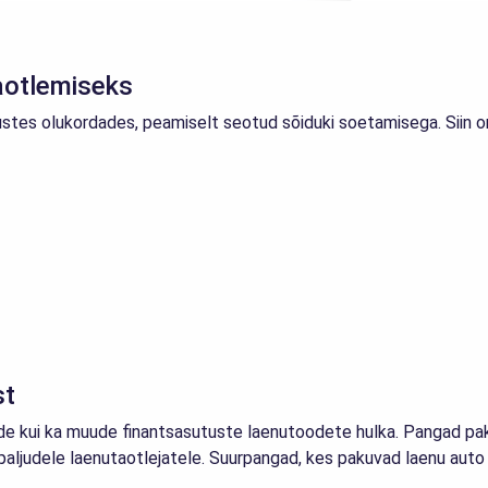
aotlemiseks
tes olukordades, peamiselt seotud sõiduki soetamisega. Siin o
st
ade kui ka muude finantsasutuste laenutoodete hulka. Pangad pak
ud paljudele laenutaotlejatele. Suurpangad, kes pakuvad laenu au