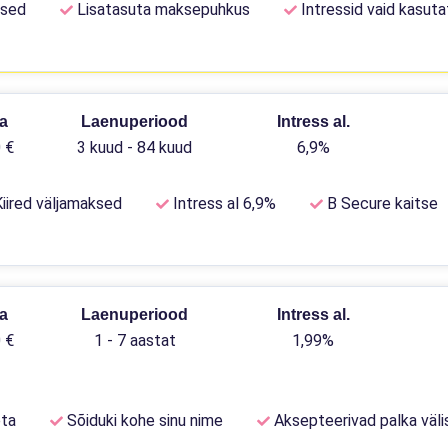
ksed
Lisatasuta maksepuhkus
Intressid vaid kasut
a
Laenuperiood
Intress al.
 €
3 kuud - 84 kuud
6,9%
iired väljamaksed
Intress al 6,9%
B Secure kaitse
a
Laenuperiood
Intress al.
 €
1 - 7 aastat
1,99%
ta
Sõiduki kohe sinu nime
Aksepteerivad palka väli