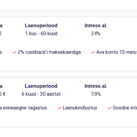
a
Laenuperiood
Intress al.
€
1 kuu - 60 kuud
24%
s
2% cashback’i maksekaardiga
Ava konto 15-minu
a
Laenuperiood
Intress al.
0 €
6 kuud - 30 aastat
7,9%
a enneaegne tagastus
Laenukindlustus
Soodne int