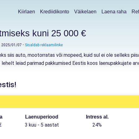
Kiirlaen
Krediidikonto
Väikelaen
Laena raha
Ref
tmiseks kuni 25 000 €
: 2025/01/07
Sisaldab reklaamilinke
s siis auto, mootorratas või mopeed, kuid sul ei ole selleks piisa
ie lehelt leiad parimad pakkumised Eestis koos laenupakkujate a
stis!
a
Laenuperiood
Intress al.
€
3 kuu - 5 aastat
24%