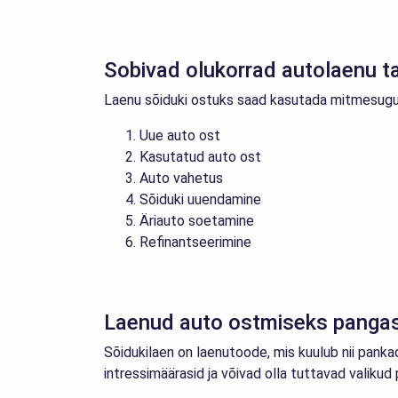
Sobivad olukorrad autolaenu t
Laenu sõiduki ostuks saad kasutada mitmesugus
Uue auto ost
Kasutatud auto ost
Auto vahetus
Sõiduki uuendamine
Äriauto soetamine
Refinantseerimine
Laenud auto ostmiseks panga
Sõidukilaen on laenutoode, mis kuulub nii pank
intressimäärasid ja võivad olla tuttavad valik