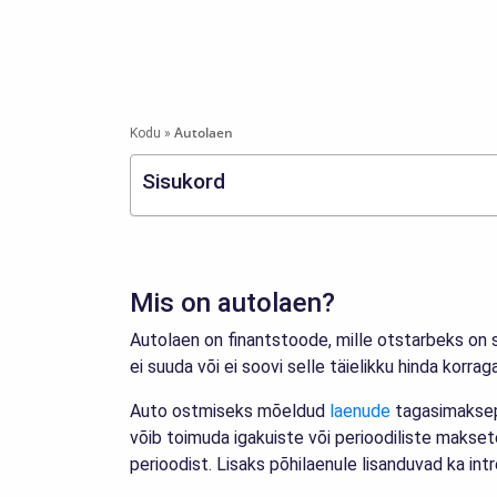
Autolaen
Kodu
»
Sisukord
Mis on autolaen?
Autolaen on finantstoode, mille otstarbeks on s
ei suuda või ei soovi selle täielikku hinda korrag
Auto ostmiseks mõeldud
laenude
tagasimaksep
võib toimuda igakuiste või perioodiliste makse
perioodist. Lisaks põhilaenule lisanduvad ka i