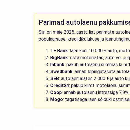
Parimad autolaenu pakkumis
Siin on meie 2025. aasta list parimate autola
populaarsuse, krediidikulukuse ja laenutingimu
TF Bank
: laen kuni 10 000 € auto, mot
BigBank
: osta motorratas, auto või pu
Inbank
: pakub autolaenu summas kuni 
Swedbank
: annab lepingutasuta auto
SEB
: autolaen alates 2 000 € ja auto k
Credit24
: pakub kiiret motolaenu sum
Coop
: annab autolaenu intressiga 7,9%
Mogo
: tagatisega laen sõiduki ostmise