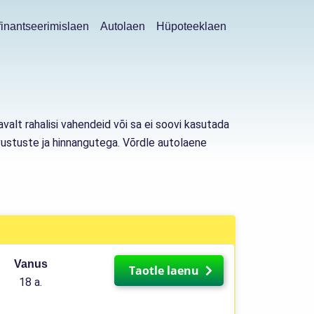
inantseerimislaen
Autolaen
Hüpoteeklaen
valt rahalisi vahendeid või sa ei soovi kasutada
rvustuste ja hinnangutega. Võrdle autolaene
Vanus
Taotle laenu
18 a.