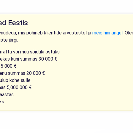
ed Eestis
enudega, mis põhineb klientide arvustustel ja
meie hinnangul
. Ole
ste järgi.
orratta või muu sõiduki ostuks
rjekas kuni summas 30 000 €
15 000 €
laenu summas 20 000 €
uulub kohe sulle
mas 5,000 000 €
 aastas
ks