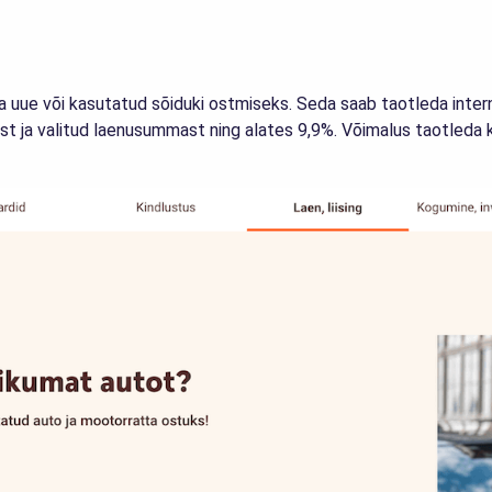
ue või kasutatud sõiduki ostmiseks. Seda saab taotleda interne
ilist ja valitud laenusummast ning alates 9,9%. Võimalus taotleda