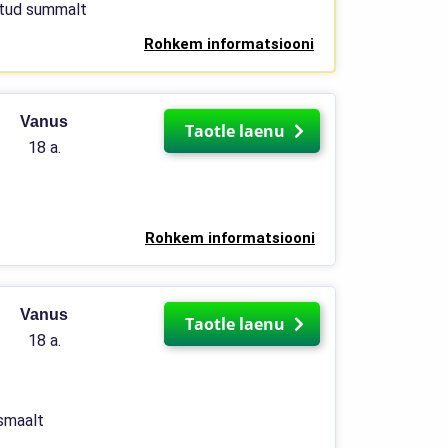
atud summalt
Rohkem informatsiooni
Vanus
Taotle laenu
18 a.
Rohkem informatsiooni
Vanus
Taotle laenu
18 a.
smaalt