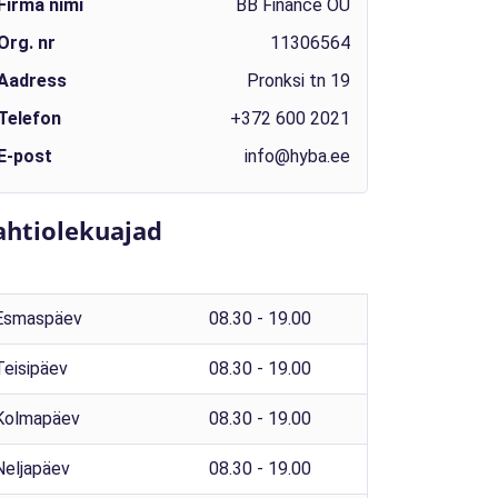
Firma nimi
BB Finance OÜ
Org. nr
11306564
Aadress
Pronksi tn 19
Telefon
+372 600 2021
E-post
info@hyba.ee
ahtiolekuajad
Esmaspäev
08.30 - 19.00
Teisipäev
08.30 - 19.00
Kolmapäev
08.30 - 19.00
Neljapäev
08.30 - 19.00