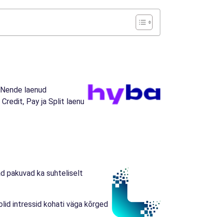
. Nende laenud
Credit, Pay ja Split laenu
d pakuvad ka suhteliselt
olid intressid kohati väga kõrged