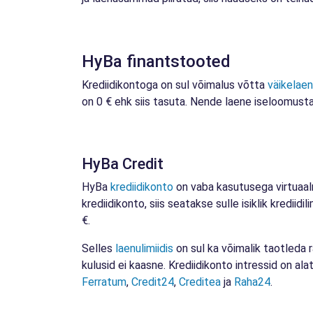
HyBa finantstooted
Krediidikontoga on sul võimalus võtta
väikelaen
on 0 € ehk siis tasuta. Nende laene iseloomusta
HyBa Credit
HyBa
krediidikonto
on vaba kasutusega virtuaa
krediidikonto, siis seatakse sulle isiklik krediid
€.
Selles
laenulimiidis
on sul ka võimalik taotleda r
kulusid ei kaasne. Krediidikonto intressid on a
Ferratum
,
Credit24
,
Creditea
ja
Raha24
.