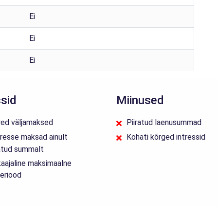
Ei
Ei
Ei
sid
Miinused
ired väljamaksed
Piiratud laenusummad
tresse maksad ainult
Kohati kõrged intressid
atud summalt
kaajaline maksimaalne
eriood