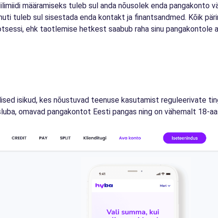
ilimiidi määramiseks tuleb sul anda nõusolek enda pangakonto v
muti tuleb sul sisestada enda kontakt ja finantsandmed. Kõik pär
rotsessi, ehk taotlemise hetkest saabub raha sinu pangakontole 
alised isikud, kes nõustuvad teenuse kasutamist reguleerivate ti
sluba, omavad pangakontot Eesti pangas ning on vähemalt 18-aa