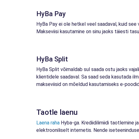
HyBa Pay
HyBa Pay ei ole hetkel veel saadaval, kuid see 
Makseviisi kasutamine on sinu jaoks täiesti ta
HyBa Split
HyBa Split võimaldab sul saada ostu jaoks vaj
klientidele saadaval. Sa saad seda kasutada i
makseviisid on mõeldud kasutamiseks e-poodide
Taotle laenu
Laena raha
Hyba-ga. Krediidilimiidi taotlemine ja
elektrooniliselt internetis. Nende iseteenindu