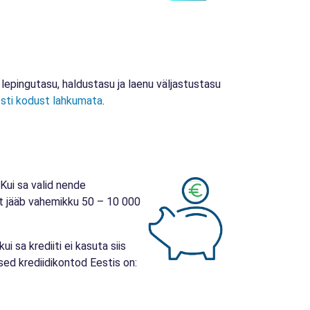
pingutasu, haldustasu ja laenu väljastustasu
resti kodust lahkumata
.
 Kui sa valid nende
imiit jääb vahemikku 50 – 10 000
i sa krediiti ei kasuta siis
sed krediidikontod Eestis on: