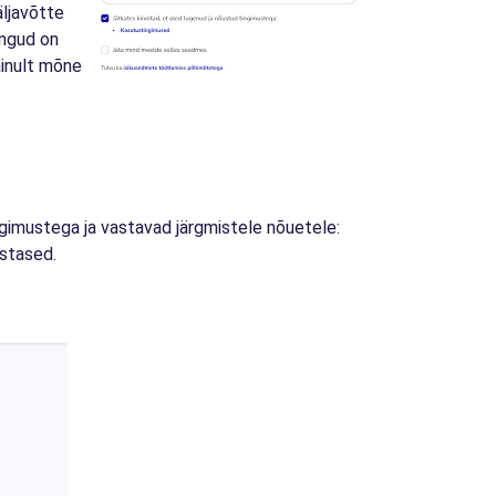
äljavõtte
ingud on
ainult mõne
ngimustega ja vastavad järgmistele nõuetele:
stased.