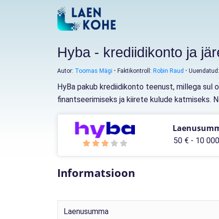
Hyba - krediidikonto ja jä
Autor:
Toomas Mägi
Faktikontroll:
Robin Raud
Uuendatud
HyBa pakub krediidikonto teenust, millega sul o
finantseerimiseks ja kiirete kulude katmiseks. N
Laenusum
50 € - 10 000
Informatsioon
Laenusumma