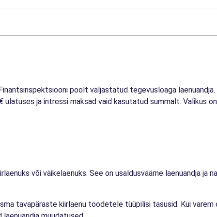
 Finantsinspektsiooni poolt väljastatud tegevusloaga laenuandja
 € ulatuses ja intressi maksad vaid kasutatud summalt. Valikus on 
laenuks või väikelaenuks. See on usaldusväärne laenuandja ja na
sma tavapäraste kiirlaenu toodetele tüüpilisi tasusid. Kui varem 
ud laenuandja muudatused.