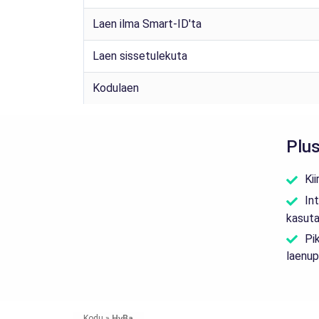
Laen ilma Smart-ID'ta
Laen sissetulekuta
Kodulaen
Plus
Ki
In
kasut
Pi
laenup
HyBa
Kodu
»