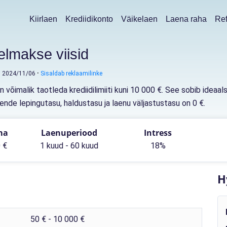
Kiirlaen
Krediidikonto
Väikelaen
Laena raha
Ref
relmakse viisid
: 2024/11/06
Sisaldab reklaamilinke
n võimalik taotleda krediidilimiiti kuni 10 000 €. See sobib idea
ende lepingutasu, haldustasu ja laenu väljastustasu on 0 €.
ma
Laenuperiood
Intress
 €
1 kuud - 60 kuud
18%
H
50 € - 10 000 €