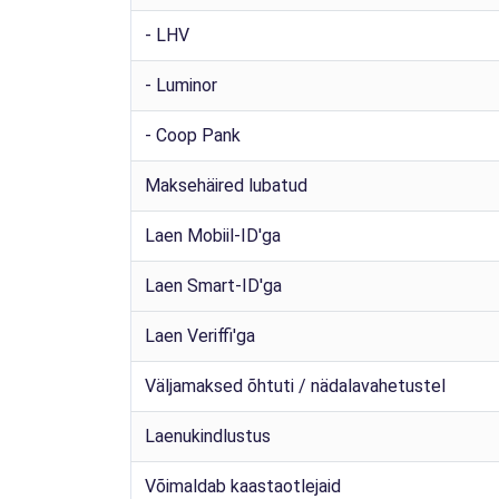
- LHV
- Luminor
- Coop Pank
Maksehäired lubatud
Laen Mobiil-ID'ga
Laen Smart-ID'ga
Laen Veriffi'ga
Väljamaksed õhtuti / nädalavahetustel
Laenukindlustus
Võimaldab kaastaotlejaid