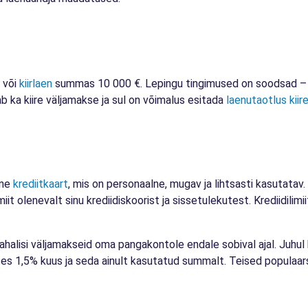
või
kiirlaen
summas 10 000 €. Lepingu tingimused on soodsad – le
b ka kiire väljamakse ja sul on võimalus esitada
laenutaotlus kii
lne
krediitkaart
, mis on personaalne, mugav ja lihtsasti kasutatav.
ilimiit olenevalt sinu krediidiskoorist ja sissetulekutest. Krediidil
ahalisi väljamakseid oma pangakontole endale sobival ajal. Juhul ku
lates 1,5% kuus ja seda ainult kasutatud summalt. Teised populaar