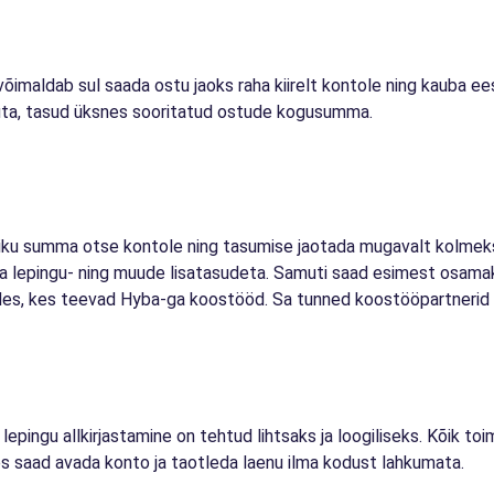
võimaldab sul saada ostu jaoks raha kiirelt kontole ning kauba ee
suta, tasud üksnes sooritatud ostude kogusumma.
aliku summa otse kontole ning tasumise jaotada mugavalt kolmek
lma lepingu- ning muude lisatasudeta. Samuti saad esimest osam
s, kes teevad Hyba-ga koostööd. Sa tunned koostööpartnerid ära
 lepingu allkirjastamine on tehtud lihtsaks ja loogiliseks. Kõik to
ses saad avada konto ja taotleda laenu ilma kodust lahkumata.