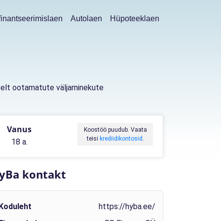
inantseerimislaen
Autolaen
Hüpoteeklaen
alselt ootamatute väljaminekute
Vanus
Koostöö puudub. Vaata
teisi
krediidikontosid
.
18 a.
yBa kontakt
Koduleht
https://hyba.ee/