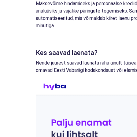
Maksevõime hindamiseks ja personaalse krediid
analüüsiks ja vajalike päringute tegemiseks. Sa
automatiseeritud, mis võimaldab kiiret laenu p
minutiga.
Kes saavad laenata?
Nende juurest saavad laenata raha ainult täise
omavad Eesti Vabariigi kodakondsust või elami