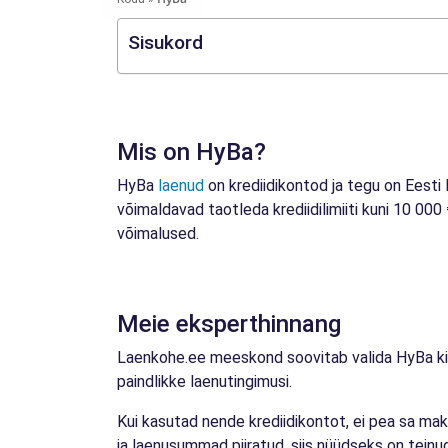
Sisukord
Mis on HyBa?
HyBa
laenud
on krediidikontod ja tegu on Eesti
võimaldavad taotleda krediidilimiiti kuni 10 000
võimalused.
Meie eksperthinnang
Laenkohe.ee meeskond soovitab valida HyBa kiir
paindlikke laenutingimusi.
Kui kasutad nende krediidikontot, ei pea sa mak
ja laenusummad piiratud, siis nüüdseks on tein